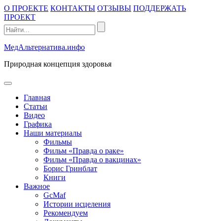
Промотать
О ПРОЕКТЕ
КОНТАКТЫ
ОТЗЫВЫ
ПОДДЕРЖАТЬ
к
ПРОЕКТ
содержимому
МедАльтернатива.инфо
Природная концепция здоровья
открыть
меню
Главная
Статьи
Видео
Графика
Наши материалы
Фильмы
Фильм «Правда о раке»
Фильм «Правда о вакцинах»
Борис Гринблат
Книги
Важное
GcMaf
Истории исцеления
Рекомендуем