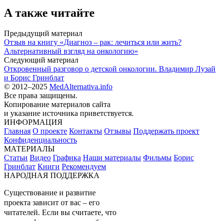
А также читайте
Предыдущий материал
Отзыв на книгу «Диагноз – рак: лечиться или жить?
Альтернативный взгляд на онкологию»
Следующий материал
Откровенный разговор о детской онкологии. Владимир Лузай
и Борис Гринблат
© 2012–2025
MedAlternativa.info
Все права защищены.
Копирование материалов сайта
и указание источника приветствуется.
ИНФОРМАЦИЯ
Главная
О проекте
Контакты
Отзывы
Поддержать проект
Конфиденциальность
МАТЕРИАЛЫ
Статьи
Видео
Графика
Наши материалы
Фильмы
Борис
Гринблат
Книги
Рекомендуем
НАРОДНАЯ ПОДДЕРЖКА
Существование и развитие
проекта зависит от вас – его
читателей. Если вы считаете, что