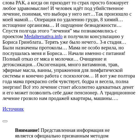
слова РАК, а когда он приходит то страх просто блокирует
любое здравомыслие! И человек идёт под убийственное
лечение, понимая, что выбора у него нет…Так произошло с
моей мамой… Операция по удалению груди, 8 химий…
истощение организма… И ощущение безнадежности…
Спустя полгода этого “лечения” мы познакомились с
проектом
Medalternativa.info
и получили консультацию у
Бориса Гринблата.. Терять уже было нечего.. 3-я стадия…
Были назначены протоколы… Мама не особо верила, но
послушалась меня и Бориса… Начали именно с питания!
Полный отказ от мяса и молочки… Очищение и
детоксикация…Оксигенация, много витаминов, трав,
эфирные масла, ванны, упражнения для лимфатической
системы и конечно работа с психологом… И вот уже полтора
года мама прекрасно себя чувствует, бодра и весела, полна
энергии! Всё это лечение стоит абсолютно адекватных денег
и его может позволить себе даже пенсионер. А традиционное
лечение грозило нам продажей квартиры, машины….
Источник
Внимание!
Представленная информация не
является официально признанным методом