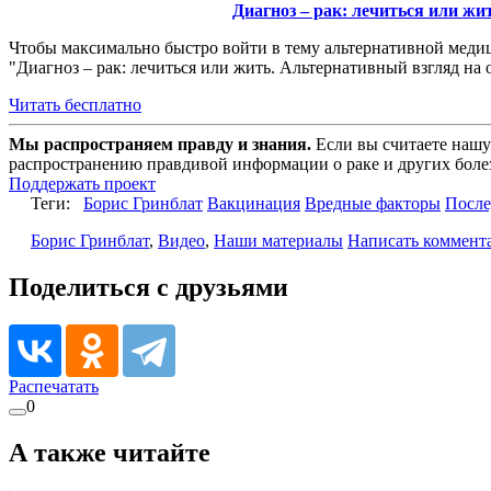
Диагноз – рак: лечиться или ж
Чтобы максимально быстро войти в тему альтернативной медиц
"Диагноз – рак: лечиться или жить. Альтернативный взгляд на
Читать бесплатно
Мы распространяем правду и знания.
Если вы считаете нашу
распространению правдивой информации о раке и других болез
Поддержать проект
Теги:
Борис Гринблат
Вакцинация
Вредные факторы
После
Борис Гринблат
,
Видео
,
Наши материалы
Написать коммент
Поделиться с друзьями
Распечатать
0
А также читайте