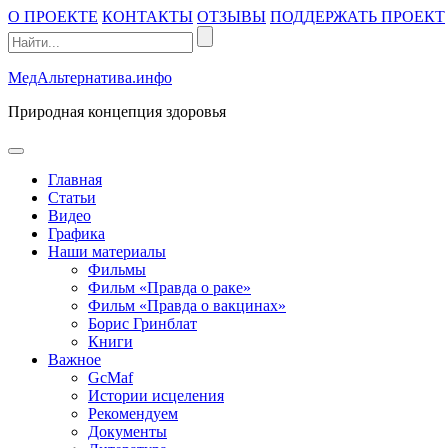
Промотать
О ПРОЕКТЕ
КОНТАКТЫ
ОТЗЫВЫ
ПОДДЕРЖАТЬ ПРОЕКТ
к
содержимому
МедАльтернатива.инфо
Природная концепция здоровья
открыть
меню
Главная
Статьи
Видео
Графика
Наши материалы
Фильмы
Фильм «Правда о раке»
Фильм «Правда о вакцинах»
Борис Гринблат
Книги
Важное
GcMaf
Истории исцеления
Рекомендуем
Документы