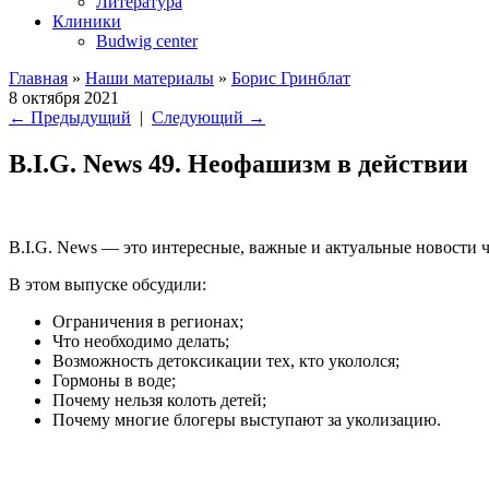
Литература
Клиники
Budwig center
Главная
»
Наши материалы
»
Борис Гринблат
8 октября 2021
←
Предыдущий
|
Следующий
→
B.I.G. News 49. Неофашизм в действии
B.I.G. News — это интересные, важные и актуальные новости ч
В этом выпуске обсудили:
Ограничения в регионах;
Что необходимо делать;
Возможность детоксикации тех, кто укололся;
Гормоны в воде;
Почему нельзя колоть детей;
Почему многие блогеры выступают за уколизацию.