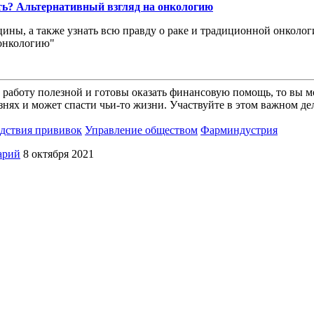
ить? Альтернативный взгляд на онкологию
ины, а также узнать всю правду о раке и традиционной онколог
 онкологию"
 работу полезной и готовы оказать финансовую помощь, то вы 
нях и может спасти чьи-то жизни. Участвуйте в этом важном д
дствия прививок
Управление обществом
Фарминдустрия
арий
8 октября 2021