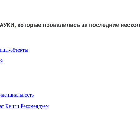
АУКИ, которые провалились за последние нескол
тицы-объекты
I9
иденциальность
ат
Книги
Рекомендуем