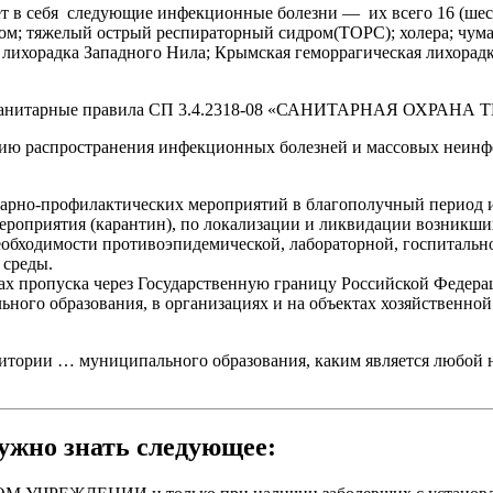
в себя следующие инфекционные болезни — их всего 16 (шест
; тяжелый острый респираторный сидром(ТОРС); холера; чума; 
 лихорадка Западного Нила; Крымская геморрагическая лихорадк
ают санитарные правила СП 3.4.2318-08 «САНИТАРНАЯ ОХ
ию распространения инфекционных болезней и массовых неинфе
тарно-профилактических мероприятий в благополучный период 
ероприятия (карантин), по локализации и ликвидации возникши
обходимости противоэпидемической, лабораторной, госпитально
 среды.
тах пропуска через Государственную границу Российской Федер
ного образования, в организациях и на объектах хозяйственной
тории … муниципального образования, каким является любой н
но знать следующее: