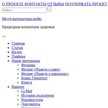
Промотать
О ПРОЕКТЕ
КОНТАКТЫ
ОТЗЫВЫ
ПОДДЕРЖАТЬ ПРОЕКТ
к
содержимому
МедАльтернатива.инфо
Природная концепция здоровья
открыть
меню
Главная
Статьи
Видео
Графика
Наши материалы
Фильмы
Фильм «Правда о раке»
Фильм «Правда о вакцинах»
Борис Гринблат
Книги
Важное
GcMaf
Истории исцеления
Рекомендуем
Документы