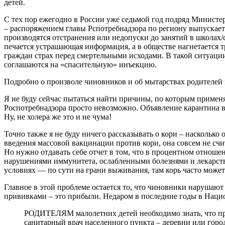
детей.
С тех пор ежегодно в России уже седьмой год подряд Министе
– распоряжением главы Рспотребнадзора по региону выпускает
производятся отстранения или недопуски до занятий в школах/
печается устрашающая информация, а в обществе нагнетается т
граждан страх перед смертельными исходами. В такой ситуации
соглашаются на «спасительную» инъекцию.
Подробно о произволе чиновников и об мытарствах родителей
Я не буду сейчас пытаться найти причины, по которым примен
Роспотребнадзора просто невозможно. Объявление карантина в 
Ну, не холера же это и не чума!
Точно также я не буду ничего рассказывать о кори – насколько о
введения массовой вакцинации против кори, она совсем не счи
Но нужно отдавать себе отчет в том, что в процентном отношен
нарушениями иммунитета, ослабленными болезнями и лекарства
условиях — по сути на грани выживания, там корь часто може
Главное в этой проблеме остается то, что чиновники нарушают
прививками – это прибыли. Недаром в последние годы в Нацио
РОДИТЕЛЯМ малолетних детей необходимо знать, что пр
санитарный врач населенного пункта – деревни или горо