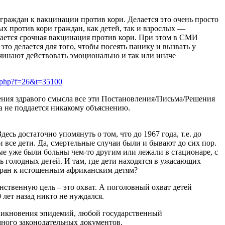
раждан к вакцинации против кори. Делается это очень просто
х против кори граждан, как детей, так и взрослых —
агается срочная вакцинация против кори. При этом в СМИ
то делается для того, чтобы посеять панику и вызвать у
ачинают действовать эмоционально и так или иначе
c.php?f=26&t=35100
рения здравого смысла все эти Постановления/Письма/Решения
а не поддается никакому объяснению.
десь достаточно упомянуть о том, что до 1967 года, т.е. до
 все дети. Да, смертельные случаи были и бывают до сих пор.
рые уже были больны чем-то другим или лежали в стационаре, с
 голодных детей. И там, где дети находятся в ужасающих
стран к истощенным африканским детям?
инственную цель – это охват. А поголовный охват детей
лет назад никто не нуждался.
никновения эпидемий, любой государственный
много законодательных документов.