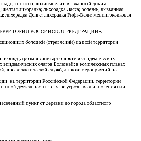
надцать): оспа; полиомиелит, вызванный диким
желтая лихорадка; лихорадка Ласса; болезнь, вызванная
а; лихорадка Денге; лихорадка Рифт-Вали; менингококковая
РАНА ТЕРРИТОРИИ РОССИЙСКОЙ ФЕДЕРАЦИИ»:
кционных болезней (отравлений) на всей территории
и период угрозы и санитарно-противоэпидемических
х эпидемических очагов Болезней; в комплексных планах
й, профилактической служб, а также мероприятий по
ации, на территории Российской Федерации, территории
 и иной деятельности в случае угрозы возникновения или
аселенный пункт от деревни до города областного