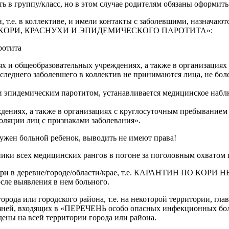
ть в группу/класс, но в этом случае родителям обязаны оформит
, т.е. в коллективе, и имели контакты с заболевшими, назначаю
ИКА КОРИ, КРАСНУХИ И ЭПИДЕМИЧЕСКОГО ПАРОТИТА»:
ротита
х и общеобразовательных учреждениях, а также в организациях
оследнего заболевшего в коллектив не принимаются лица, не бо
и эпидемическим паротитом, устанавливается медицинское наблю
дениях, а также в организациях с круглосуточным пребыванием
оляции лиц с признаками заболевания».
ружен больной ребенок, выводить не имеют права!
 медицинских рангов в погоне за поголовным охватом при
по кори в деревне/городе/области/крае, т.е. КАРАНТИН ПО
сле выявления в нем больного.
рода или городского района, т.е. на некоторой территории, гл
болезней, входящих в «ПЕРЕЧЕНЬ особо опасных инфекционны
дены на всей территории города или района.