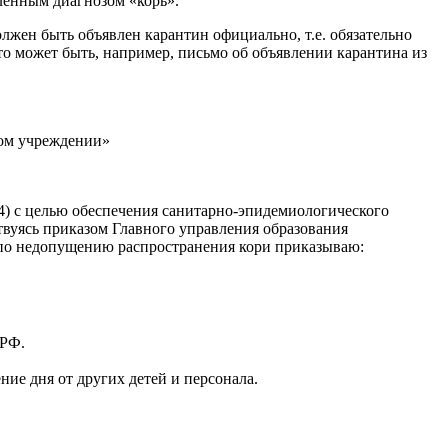
нным диагнозом «корь».
жен быть объявлен карантин официально, т.е. обязательно
это может быть, например, письмо об объявлении карантина из
ном учреждении»
04) с целью обеспечения санитарно-эпидемиологического
твуясь приказом Главного управления образования
 по недопущению распространения кори приказываю:
 РФ.
ние дня от других детей и персонала.