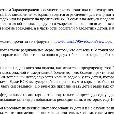
рством Здравоохранения осуществляется политика принуждения г
ся Постановление, которым вводятся ограничения для непривиты
садах или на работу на предприятиях. В обмен на допуск предл
ревожная обстановка грядущего «коревого апокалипсиса» — все э
 многие граждане, а в частности родители малолетних детей, н
 можно прочитать на форуме:
https://forum.1796web.com/viewtopi
яются такие радикальные меры, потому что объяснить с точки з
городе или области из-за одного-двух заболевших корью ребенк
на опасна, для кого она опасна, как лечится и предупреждается. З
талась опасной и смертельной болезнью – ею болели практически
ии летальный исход случается крайне редко и у тех детей, кото
ми. Даже ВОЗ вынуждена была признать, что корь – это болезнь
т быть смертельной. Но зачем же приравнивать детей развитых 
 федеральное и санитарное законодательство, преследуя одну ед
нальные календари добавились ревакцинации, в которых еще 10 
и массовых инфекционных заболеваниях детей и на случай воз
да, может применять в своих ограничительных указах совсем не