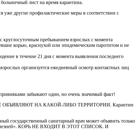
ь больничный лист на время карантина.
тся уже другие профилактические меры в соответствии с
 с круглосуточным пребыванием взрослых с момента
левшие корью, краснухой или эпидемическим паротитом и не
дение в течение 21 дня с момента выявления последнего
 взрослых организуется ежедневный осмотр контактных лиц
вивками забывают один, но очень значимый факт!
 КОРИ НЕ ОБЪЯВЛЯЮТ НА КАКОЙ-ЛИБО ТЕРРИТОРИИ. Карантин
авный государственный санитарный врач может объявить только
х болезней». КОРЬ НЕ ВХОДИТ В ЭТОТ СПИСОК. И