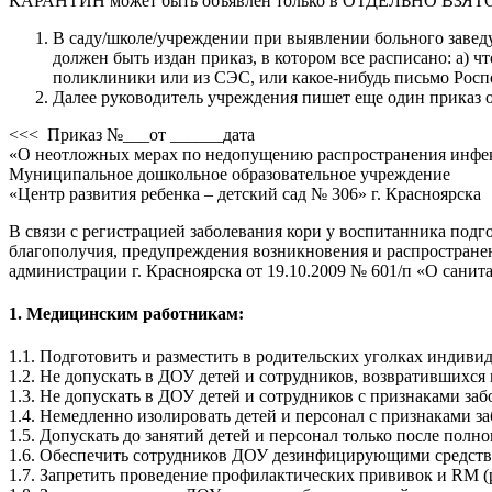
КАРАНТИН может быть объявлен только в ОТДЕЛЬНО ВЗЯТОМ
В саду/школе/учреждении при выявлении больного заведу
должен быть издан приказ, в котором все расписано: а) ч
поликлиники или из СЭС, или какое-нибудь письмо Росп
Далее руководитель учреждения пишет еще один приказ о
<<< Приказ №___от ______дата
«О неотложных мерах по недопущению распространения инфекц
Муниципальное дошкольное образовательное учреждение
«Центр развития ребенка – детский сад № 306» г. Красноярска
В связи с регистрацией заболевания кори у воспитанника под
благополучия, предупреждения возникновения и распространен
администрации г. Красноярска от 19.10.2009 № 601/п «О сан
1. Медицинским работникам:
1.1. Подготовить и разместить в родительских уголках индиви
1.2. Не допускать в ДОУ детей и сотрудников, возвратившихся 
1.3. Не допускать в ДОУ детей и сотрудников с признаками з
1.4. Немедленно изолировать детей и персонал с признаками з
1.5. Допускать до занятий детей и персонал только после полн
1.6. Обеспечить сотрудников ДОУ дезинфицирующими средств
1.7. Запретить проведение профилактических прививок и RM (