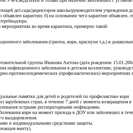
 УЧРЕЖДЕНИИ и только при наличии заболевших с установле
ющей дет.сада/директором школы/руководителем учреждения дол
то объявлен карантин; б) на основании чего карантин объявлен, 
отребнадзора.
 мероприятиях во время карантина, примерно такой:
ионного заболевания (гриппа, кори, краснухи т.д.) в дошколь
готовительной группы Иванова Антона (дата рождения: 15.01.20
ия инфекционного заболевания в детском коллективе, руководс
итарно-противоэпидемических (профилактических) мероприятиях
дуальные памятки для детей и родителей по профилактике кори
из зарубежных стран, в течение 7 дней с момента возвращения в
аболевания острыми респираторными инфекциями.
аболевания кори на момент прихода в ДОУ или заболевших в тече
ого выздоровления.
ами и индивидуальными средствами защиты.
реакция манту).