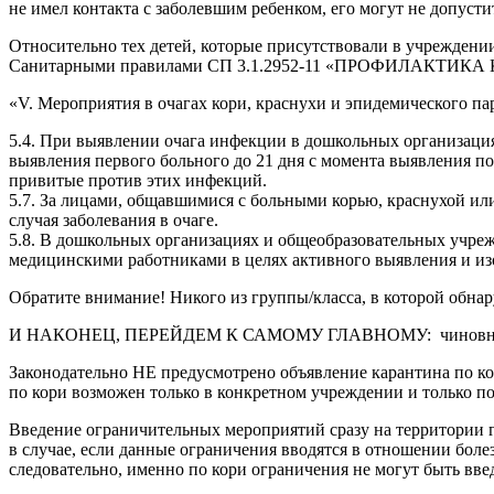
не имел контакта с заболевшим ребенком, его могут не допусти
Относительно тех детей, которые присутствовали в учреждении
Санитарными правилами СП 3.1.2952-11 «ПРОФИЛАКТ
«V. Мероприятия в очагах кори, краснухи и эпидемического па
5.4. При выявлении очага инфекции в дошкольных организация
выявления первого больного до 21 дня с момента выявления п
привитые против этих инфекций.
5.7. За лицами, общавшимися с больными корью, краснухой ил
случая заболевания в очаге.
5.8. В дошкольных организациях и общеобразовательных учреж
медицинскими работниками в целях активного выявления и из
Обратите внимание! Никого из группы/класса, в которой обна
И НАКОНЕЦ, ПЕРЕЙДЕМ К САМОМУ ГЛАВНОМУ: чиновники всех
Законодательно НЕ предусмотрено объявление карантина 
по кори возможен только в конкретном учреждении и только по
Введение ограничительных мероприятий сразу на территории го
в случае, если данные ограничения вводятся в отношении 
следовательно, именно по кори ограничения не могут быть вве