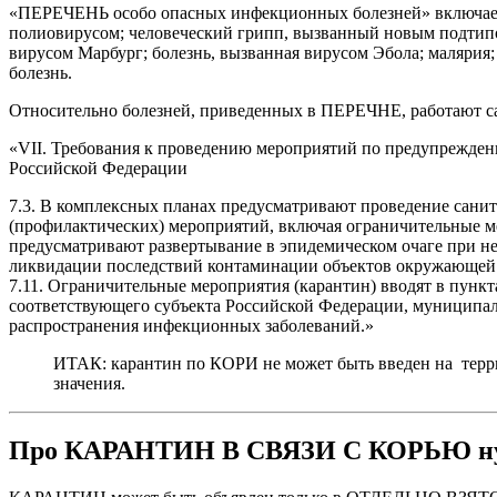
«ПЕРЕЧЕНЬ особо опасных инфекционных болезней» включает 
полиовирусом; человеческий грипп, вызванный новым подтипом
вирусом Марбург; болезнь, вызванная вирусом Эбола; малярия;
болезнь.
Относительно болезней, приведенных в ПЕРЕЧНЕ, работ
«VII. Требования к проведению мероприятий по предупрежден
Российской Федерации
7.3. В комплексных планах предусматривают проведение сани
(профилактических) мероприятий, включая ограничительные м
предусматривают развертывание в эпидемическом очаге при не
ликвидации последствий контаминации объектов окружающей
7.11. Ограничительные мероприятия (карантин) вводят в пунк
соответствующего субъекта Российской Федерации, муниципаль
распространения инфекционных заболеваний.»
ИТАК: карантин по КОРИ не может быть введен на терри
значения.
Про КАРАНТИН В СВЯЗИ С КОРЬЮ нуж