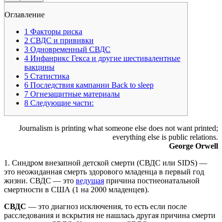
Оглавление
1
Факторы риска
2
СВДС и прививки
3
Одновременный СВДС
4
Инфанрикс Гекса и другие шестивалентные
вакцины
5
Статистика
6
Последствия кампании Back to sleep
7
Огнезащитные материалы
8
Следующие части:
Journalism is printing what someone else does not want printed;
everything else is public relations.
George Orwell
1. Синдром внезапной детской смерти (СВДС или SIDS) —
это неожиданная смерть здорового младенца в первый год
жизни. СВДС — это
ведущая
причина постнеонатальной
смертности в США (1 на 2000 младенцев).
СВДС
— это диагноз исключения, то есть если после
расследования и вскрытия не нашлась другая причина смерти