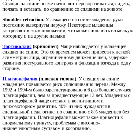
Спящие на спине позже начинают переворачиваться, сидеть,
ползать и вставать, по сравнению со спящими на животе.
Shoulder retraction
. У лежащего на спине младенца руки
постоянно вывернуты наружу. Некоторые младенцы
застревают в этом положении, что может повлиять на мелкую
моторику и на другие навыки.
Тортиколлис
(кривошея)
. Чаще наблюдается у младенцев
спящих на спине. Это со временем может привести к легкой
асимметрии лица, ограниченному движение шеи, задержке
развития постурального контроля и фиксации взгляда в одну
сторону.
Плагиоцефалия
(плоская голова)
. У спящих на спине
младенцев повышается риск сплющивания черепа. Между
1992 и 1994-м было зарегистрировано в 6 раз больше случаев
плагиоцефалии, чем за предшествующие 13 лет. Младенцы с
плагиоцефалией чаще отстают в когнитивном и
психомоторном развитии. 40% из них нуждаются в
специальной педагогике, по сравнению с 8% младенцев без
плагиоцефалии. Плагиоцефалия может также привести к
анормальному прикусу, проблемам с височно-
нижнечелюстным суставом и косоглазию.