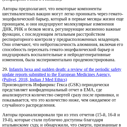
Авторы предполагают, что некоторые компоненты
шестивалентных вакцин могут легко проникать через гемато-
энцефалический барьер, который в первые месяцы жизни еще
проницаем, и они индуцируют молекулярные изменения
ДНК, РНК и белков мозга, регулирующие жизненно важные
функции, с последующим летальным расстройством
респираторного контроля у предрасположенных младенцев.
Они отмечают, что нейротоксичность алюминия, включая его
способность пересекать гемато-энцефалический барьер и
индуцировать воспалительные и нейродегенеративные
изменения, была экспериментально продемонстрирована.
29.
Infanrix hexa and sudden death: a review of the periodic safety
update reports submitted to the European Medicines Agency.
(Puliyel, 2018, Indian J Med Ethics)
Производитель Инфанрикс Гекса (GSK) периодически
представляет конфиденциальный отчет в EMA, где
анализируется количество смертей сразу после прививки, и
показывается, что это количество ниже, чем ожидаемое от
случайного распределения.
Авторы проанализировали три из этих отчетов (15-й, 16-й и
19-й), которые стали публично доступны благодаря
итальянскому суду, и обнаружили, что смерти, признанные в