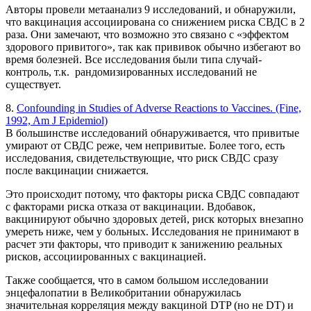
Авторы провели метаанализ 9 исследований, и обнаружили,
что вакцинация ассоциирована со снижением риска СВДС в 2
раза. Они замечают, что возможно это связано с «эффектом
здорового привитого», так как прививок обычно избегают во
время болезней. Все исследования были типа случай-
контроль, т.к. рандомизированных исследований не
существует.
8.
Confounding in Studies of Adverse Reactions to Vaccines. (Fine,
1992, Am J Epidemiol)
В большинстве исследований обнаруживается, что привитые
умирают от СВДС реже, чем непривитые. Более того, есть
исследования, свидетельствующие, что риск СВДС сразу
после вакцинации снижается.
Это происходит потому, что факторы риска СВДС совпадают
с факторами риска отказа от вакцинации. Вдобавок,
вакцинируют обычно здоровых детей, риск которых внезапно
умереть ниже, чем у больных. Исследования не принимают в
расчет эти факторы, что приводит к занижению реальных
рисков, ассоциированных с вакцинацией.
Также сообщается, что в самом большом исследовании
энцефалопатии в Великобритании обнаружилась
значительная корреляция между вакциной DTP (но не DT) и