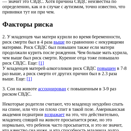
— значит это СВДС. Хотя причина СВДС неизвестна по
определению, как и в случае с аутизмом, точно известно, что
прививки тут ни при чем.
Факторы риска
2. У младенцев чьи матери курили во время беременности,
риск смерти был в 4 раза
выше
по сравнению с некурящими
матерями. Риск СВДС был повышен также если матери
продолжали курить после рождения. Чем больше мать курила,
чем выше был риск смерти. Курение отца тоже повышало
риск СВДС. Еще:
[1]
У младенцев матерей-алкоголиков риск СВДС
повышен
в 7-8
раз выше, а риск смерти от других причин был в 2.3 раза
выше. Еще:
[1]
3. Сон на животе
ассоциирован
с повышенным в 3-9 раз
риском СВДС.
Некоторые родители считают, что младенцу неудобно спать
на спине, или что он плохо спит в такой позе. Американская
академия педиатрии
возражает
на это, что действительно,
младенец спящий на животе просыпается реже, но это
нормально, что ребенок часто просыпается, и это не значит,
что качество сна ниже, и что способность младенца долго