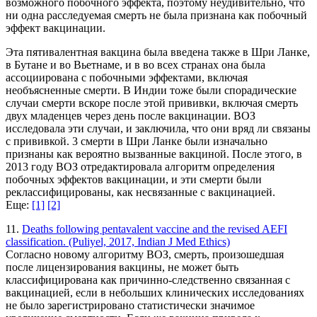
возможного побочного эффекта, поэтому неудивительно, что
ни одна расследуемая смерть не была признана как побочный
эффект вакцинации.
Эта пятивалентная вакцина была введена также в Шри Ланке,
в Бутане и во Вьетнаме, и в во всех странах она была
ассоциирована с побочными эффектами, включая
необъясненные смерти. В Индии тоже были спорадические
случаи смерти вскоре после этой прививки, включая смерть
двух младенцев через день после вакцинации. ВОЗ
исследовала эти случаи, и заключила, что они вряд ли связаны
с прививкой. 3 смерти в Шри Ланке были изначально
признаны как вероятно вызванные вакциной. После этого, в
2013 году ВОЗ отредактировала алгоритм определения
побочных эффектов вакцинации, и эти смерти были
реклассифицированы, как несвязанные с вакцинацией.
Еще:
[1]
[2]
11.
Deaths following pentavalent vaccine and the revised AEFI
classification. (Puliyel, 2017, Indian J Med Ethics)
Согласно новому алгоритму ВОЗ, смерть, произошедшая
после лицензирования вакцины, не может быть
классифицирована как причинно-следственно связанная с
вакцинацией, если в небольших клинических исследованиях
не было зарегистрировано статистически значимое