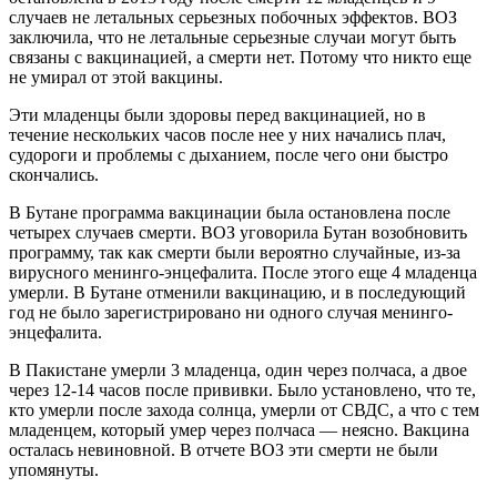
случаев не летальных серьезных побочных эффектов. ВОЗ
заключила, что не летальные серьезные случаи могут быть
связаны с вакцинацией, а смерти нет. Потому что никто еще
не умирал от этой вакцины.
Эти младенцы были здоровы перед вакцинацией, но в
течение нескольких часов после нее у них начались плач,
судороги и проблемы с дыханием, после чего они быстро
скончались.
В Бутане программа вакцинации была остановлена после
четырех случаев смерти. ВОЗ уговорила Бутан возобновить
программу, так как смерти были вероятно случайные, из-за
вирусного менинго-энцефалита. После этого еще 4 младенца
умерли. В Бутане отменили вакцинацию, и в последующий
год не было зарегистрировано ни одного случая менинго-
энцефалита.
В Пакистане умерли 3 младенца, один через полчаса, а двое
через 12-14 часов после прививки. Было установлено, что те,
кто умерли после захода солнца, умерли от СВДС, а что с тем
младенцем, который умер через полчаса — неясно. Вакцина
осталась невиновной. В отчете ВОЗ эти смерти не были
упомянуты.