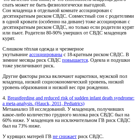
спать может не быть физиологически выгодной.
Сон младенца в отдельной комнате ассоциирован с
десятикратным риском СВДС. Совместный сон с родителями
в одной кровати (особенно на диване) тоже ассоциирован с
десятикратным риском СВДС, но только если родители курят
или пьют. Родители 80-90% умерших от СВДС младенцев
курят.
Слишком тёплая одежда и чрезмерное
укутывание
ассоциированы
с 18-кратным риском СВДС. В
зимние месяцы риск СВДС
повышается
. Одеяла и подушки
тоже увеличивают риск.
Другие факторы риска включают наркотики, мужской пол
младенца, низкий социоэкономический уровень, низкий
уровень образования и низкий вес при рождении.
4.
Breastfeeding and reduced risk of sudden infant death syndrome:
a meta-analysis. (Hauck, 2011, Pediatrics)
Метаанализ 18 исследований. У младенцев, получивших
какое-либо количество грудного молока риск СВДС был на
60% ниже. У младенцев на исключительном ГВ риск СВДС
был на 73% ниже.
У курящих матерей ГВ
не снижает
риск СВДС.