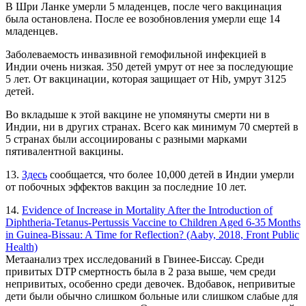
В Шри Ланке умерли 5 младенцев, после чего вакцинация
была остановлена. После ее возобновления умерли еще 14
младенцев.
Заболеваемость инвазивной гемофильной инфекцией в
Индии очень низкая. 350 детей умрут от нее за последующие
5 лет. От вакцинации, которая защищает от Hib, умрут 3125
детей.
Во вкладыше к этой вакцине не упомянуты смерти ни в
Индии, ни в других странах. Всего как минимум 70 смертей в
5 странах были ассоциированы с разными марками
пятивалентной вакцины.
13.
Здесь
сообщается, что более 10,000 детей в Индии умерли
от побочных эффектов вакцин за последние 10 лет.
14.
Evidence of Increase in Mortality After the Introduction of
Diphtheria-Tetanus-Pertussis Vaccine to Children Aged 6-35 Months
in Guinea-Bissau: A Time for Reflection? (Aaby, 2018, Front Public
Health)
Метаанализ трех исследований в Гвинее-Биссау. Среди
привитых DTP смертность была в 2 раза выше, чем среди
непривитых, особенно среди девочек. Вдобавок, непривитые
дети были обычно слишком больные или слишком слабые для