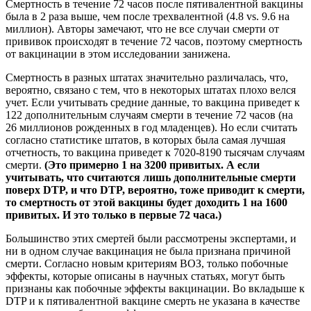
Смертность в течение 72 часов после пятивалентной вакцины
была в 2 раза выше, чем после трехвалентной (4.8 vs. 9.6 на
миллион). Авторы замечают, что не все случаи смерти от
прививок происходят в течение 72 часов, поэтому смертность
от вакцинации в этом исследовании занижена.
Смертность в разных штатах значительно различалась, что,
вероятно, связано с тем, что в некоторых штатах плохо велся
учет. Если учитывать средние данные, то вакцина приведет к
122 дополнительным случаям смерти в течение 72 часов (на
26 миллионов рожденных в год младенцев). Но если считать
согласно статистике штатов, в которых была самая лучшая
отчетность, то вакцина приведет к 7020-8190 тысячам случаям
смерти.
(Это примерно 1 на 3200 привитых. А если
учитывать, что считаются лишь дополнительные смерти
поверх DTP, и что DTP, вероятно, тоже приводит к смерти,
то смертность от этой вакцины будет доходить 1 на 1600
привитых. И это только в первые 72 часа.)
Большинство этих смертей были рассмотрены экспертами, и
ни в одном случае вакцинация не была признана причиной
смерти. Согласно новым критериям ВОЗ, только побочные
эффекты, которые описаны в научных статьях, могут быть
признаны как побочные эффекты вакцинации. Во вкладыше к
DTP и к пятивалентной вакцине смерть не указана в качестве