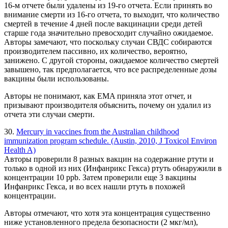
16-м отчете были удалены из 19-го отчета. Если принять во
внимание смерти из 16-го отчета, то выходит, что количество
смертей в течение 4 дней после вакцинации среди детей
старше года значительно превосходит случайно ожидаемое.
Авторы замечают, что поскольку случаи СВДС собираются
производителем пассивно, их количество, вероятно,
занижено. С другой стороны, ожидаемое количество смертей
завышено, так предполагается, что все распределенные дозы
вакцины были использованы.
Авторы не понимают, как EMA приняла этот отчет, и
призывают производителя объяснить, почему он удалил из
отчета эти случаи смерти.
30.
Mercury in vaccines from the Australian childhood
immunization program schedule. (Austin, 2010, J Toxicol Environ
Health A)
Авторы проверили 8 разных вакцин на содержание ртути и
только в одной из них (Инфанрикс Гекса) ртуть обнаружили в
концентрации 10 ppb. Затем проверили еще 3 вакцины
Инфанрикс Гекса, и во всех нашли ртуть в похожей
концентрации.
Авторы отмечают, что хотя эта концентрация существенно
ниже установленного предела безопасности (2 мкг/мл),