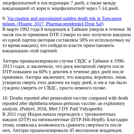
энцефалопатией в последующие 7 дней, а также между
вакцинацией от кори и энцефалопатией через 7-14 дней.
9.
Vaccination and unexplained sudden death risk in Taiwanese
infants. (Huang, 2017, Pharmacoepidemiol Drug Saf)
В марте 1992 года 8 младенцев в Тайване умерли в течение 36
часов после прививки DTP. Семеро из них получили вакцины
из одной партии (которая составляла 58% из используемых на
то время вакцин), что побудило власти приостановить
вакцинацию этой партией.
Авторы проанализировали случаи СВДС в Тайване в 1996-
2013 годах, и заключили, что риск внезапной смерти после
DTP повышен на 60% у девочек в течение двух дней после
прививки. Авторы заключают, что вакцина, вероятно, лишь
ускорила смерть этих девочек на пару дней, и им и так было
суждено умереть от СВДС, просто немного позже.
10. Deaths reported after pentavalent vaccine compared with death
reported after diphtheria-tetanus-pertussis vaccine: an exploratory
analysis. (Puliyel, 2018, Med J DY Patil Vidyapeeth)
В 2011 году Индия начала переходить с трехвалентных
вакцин (DTP) на пятивалентные (DTP-Hib-HepB). Благодаря
этому, появилась возможность сравнить смертность после
них. Авторы проанализировали 45 миллионов младенцев.