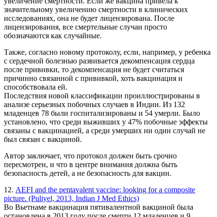
увеличение смертности. Если же вакцина привела к
значительному увеличению смертности в клинических
исследованиях, онa не будет лицензирована. После
лицензирования, все смертельные случаи просто
обозначаются как случайные.
Также, согласно новому протоколу, если, например, у ребенка
с сердечной болезнью развивается декомпенсация сердца
после прививки, то декомпенсация не будет считаться
причинно связанной с прививкой, хоть вакцинация и
способствовала ей.
Последствия новой классификации проиллюстрированы в
анализе серьезных побочных случаев в Индии. Из 132
младенцев 78 были госпитализированы и 54 умерли. Было
установлено, что среди выживших у 47% побочные эффекты
связаны с вакцинацией, а среди умерших ни один случай не
был связан с вакциной.
Автор заключает, что протокол должен быть срочно
пересмотрен, и что в центре внимания должна быть
безопасность детей, а не безопасность для вакцин.
12.
AEFI and the pentavalent vaccine: looking for a composite
picture. (Puliyel, 2013, Indian J Med Ethics)
Во Вьетнаме вакцинация пятивалентной вакциной была
остановлена в 2013 году после смерти 12 младенцев и 9