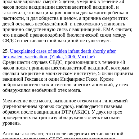
проанализировала смерти 5 детей, умерших в течение 24
часов после вакцинации шестивалентной вакциной, и
заключила, что вакцинация полезна для каждого ребенка в
частности, и для общества в целом, а причина смерти этих
детей осталась необъяснённой, и невозможно установить
причинно-следственную связь с вакцинацией. ЕМА считает,
что никакой правдоподобной биологической связи между
СВДС и шестивалентной вакциной не существует.
25.
Unexplained cases of sudden infant death shortly after
hexavalent vaccination. (Zinka, 2006, Vaccine)
Среди шести случаев СВДС, произошедших в течение 48
часов после прививки шестивалентной вакциной, которым
сделали вскрытие в мюнхенском институте, 5 были привиты
вакциной Гексавак и один Инфанрикс Гекса. Кроме
нейропатологических и гистологических аномалий, у всех
обнаружился необычный отёк мозга.
Увеличение веса мозга, вызванное отеком или гиперемией
(переполнением кровью сосудов), наблюдается главным
образом после вакцинации DTP (АКДС). У двух из трех
проверенных на триптазу обнаружился очень высокий
уровень.
Авторы заключают, что после введения шестивалентной