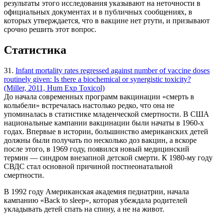
результаты этого исследования указывают на неточности в
официальных документах и в публичных сообщениях, в
которых утверждается, что в вакцине нет ртути, и призывают
срочно решить этот вопрос.
Статистика
31.
Infant mortality rates regressed against number of vaccine doses
routinely given: Is there a biochemical or synergistic toxicity?
(Miller, 2011, Hum Exp Toxicol)
До начала современных программ вакцинации «смерть в
колыбели» встречалась настолько редко, что она не
упоминалась в статистике младенческой смертности. В США
национальные кампании вакцинации были начаты в 1960-х
годах. Впервые в истории, большинство американских детей
должны были получать по несколько доз вакцин, а вскоре
после этого, в 1969 году, появился новый медицинский
термин — синдром внезапной детской смерти. К 1980-му году
СВДС стал основной причиной постнеонатальной
смертности.
В 1992 году Американская академия педиатрии, начала
кампанию «Back to sleep», которая убеждала родителей
укладывать детей спать на спину, а не на живот.