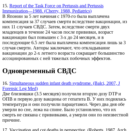
15.
Report of the Task Force on Pertussis and Pertussis
Immunization—1988. (Cherry, 1988, Pediatrics)
В Японии за 5 лет начиная с 1970-го была выплачена
компенсация за 37 случаев смерти вследствие вакцинации, из
них 11 случаев СВДС. Затем, вследствие смерти двух
младенцев в течение 24 часов после прививки, возраст
вакцинации был повышен с 3-х до 24 месяцев, и в
последующие 6.5 лет была выплачена компенсация лишь за 3
случая смерти. Авторы заключают, что откладывание
вакцинации до 2-х летнего возраста сокращает большинство
ассоциированных с ней тяжелых побочных эффектов.
Одновременный СВДС
16.
Simultaneous sudden infant death syndrome. (Balci, 2007, J
Forensic Leg Med)
Две близняшки (3.5 месяцев) получили вторую дозу DTP и
ОПВ и первую дозу вакцины от гепатита В. У них поднялась
температура и они получили парацетамол. Через два дня обе
умерли во сне, лежа на спине. Было установлено, что их
смерть не связана с прививками, а умерли они по неизвестной
причине.
17. Vaccination and cot deaths in perspective. (Roberts, 1987, Arch