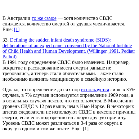
В Австралии
то же самое
— хотя количество СВДС
снижается, количество смертей от удушья увеличивается.
Еще:
[1]
33.
Defining the sudden infant death syndrome (SIDS):
deliberations of an expert panel convened by the National Institute
of Child Health and Human Development. (Willinger, 1991, Pediatr
Pathol)
В 1991 году определение СВДС было изменено. Например,
вскрытие и расследование места смерти раньше не
требовались, а теперь стали обязательными. Также стало
необходимо выяснять медицинскую и семейную историю.
Однако, это определение до сих пор
используется
лишь в 35%
случаев, в 7% случаев используется определение 1969 года, а
в остальных случаях неясно, что используется. В Миссисипи
уровень СВДС в 12 раз выше, чем в Нью Йорке. В некоторых
штатах следователи не используют СВДС в качестве причины
смерти, если есть подозрению на любую другую причину.
Уровень СВДС может различаться в 3-4 раза от округа к
округу в одном и том же штате. Еще: [1]