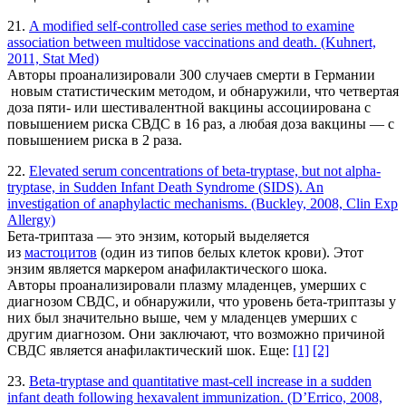
21.
A modified self-controlled case series method to examine
association between multidose vaccinations and death. (Kuhnert,
2011, Stat Med)
Авторы проанализировали 300 случаев смерти в Германии
новым статистическим методом, и обнаружили, что четвертая
доза пяти- или шестивалентной вакцины ассоциирована с
повышением риска СВДС в 16 раз, а любая доза вакцины — с
повышением риска в 2 раза.
22.
Elevated serum concentrations of beta-tryptase, but not alpha-
tryptase, in Sudden Infant Death Syndrome (SIDS). An
investigation of anaphylactic mechanisms. (Buckley, 2008, Clin Exp
Allergy)
Бета-триптаза — это энзим, который выделяется
из
мастоцитов
(один из типов белых клеток крови). Этот
энзим является маркером анафилактического шока.
Авторы проанализировали плазму младенцев, умерших с
диагнозом СВДС, и обнаружили, что уровень бета-триптазы у
них был значительно выше, чем у младенцев умерших с
другим диагнозом. Они заключают, что возможно причиной
СВДС является анафилактический шок. Еще:
[1]
[2]
23.
Beta-tryptase and quantitative mast-cell increase in a sudden
infant death following hexavalent immunization. (D’Errico, 2008,