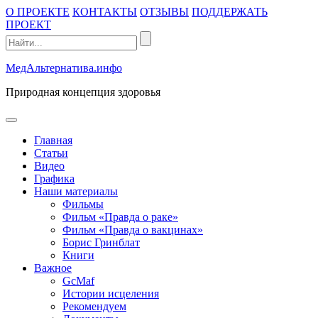
Промотать
О ПРОЕКТЕ
КОНТАКТЫ
ОТЗЫВЫ
ПОДДЕРЖАТЬ
к
ПРОЕКТ
содержимому
МедАльтернатива.инфо
Природная концепция здоровья
открыть
меню
Главная
Статьи
Видео
Графика
Наши материалы
Фильмы
Фильм «Правда о раке»
Фильм «Правда о вакцинах»
Борис Гринблат
Книги
Важное
GcMaf
Истории исцеления
Рекомендуем