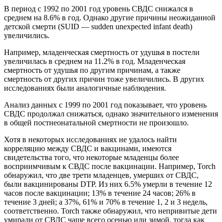
В период с 1992 по 2001 год уровень СВДС снижался в
среднем на 8.6% в год. Однако другие причины неожиданной
детской смерти (SUID — sudden unexpected infant death)
увеличились.
Например, младенческая смертность от удушья в постели
увеличилась в среднем на 11.2% в год. Младенческая
смертность от удушья по другим причинам, а также
смертность от других причин тоже увеличились. В других
исследованиях были аналогичные наблюдения.
Анализ данных с 1999 по 2001 год показывает, что уровень
СВДС продолжал снижаться, однако значительного изменения
в общей постнеонатальной смертности не произошло.
Хотя в некоторых исследованиях не удалось найти
корреляцию между СВДС и вакцинами, имеются
свидетельства того, что некоторые младенцы более
восприимчивым к СВДС после вакцинации. Например, Torch
обнаружил, что две трети младенцев, умерших от СВДС,
были вакцинированы DTP. Из них 6.5% умерли в течение 12
часов после вакцинации; 13% в течение 24 часов; 26% в
течение 3 дней; a 37%, 61% и 70% в течение 1, 2 и 3 недель,
соответственно. Torch также обнаружил, что непривитые дети
умирали от СВДС чаще всего осенью или зимой, тогда как