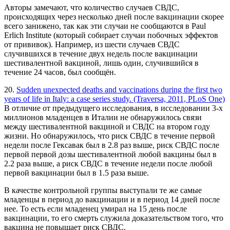
Авторы замечают, что количество случаев СВДС,
происходящих через несколько дней после вакцинации скорее
всего занижено, так как эти случаи не сообщаются в Paul
Erlich Institute (который собирает случаи побочных эффектов
от прививок). Например, из шести случаев СВДС
случившихся в течение двух недель после вакцинации
шестивалентной вакциной, лишь один, случившийся в
течение 24 часов, был сообщён.
20.
Sudden unexpected deaths and vaccinations during the first two
years of life in Italy: a case series study. (Traversa, 2011, PLoS One)
В отличие от предыдущего исследования, в исследовании 3-х
миллионов младенцев в Италии не обнаружилось связи
между шестивалентной вакциной и СВДС на втором году
жизни. Но обнаружилось, что риск СВДС в течение первой
недели после Гексавак был в 2.8 раз выше, риск СВДС после
первой первой дозы шестивалентной любой вакцины был в
2.2 раза выше, а риск СВДС в течение недели после любой
первой вакцинации был в 1.5 раза выше.
В качестве контрольной группы выступали те же самые
младенцы в период до вакцинации и в период 14 дней после
нее. То есть если младенец умирал на 15 день после
вакцинации, то его смерть служила доказательством того, что
вакцина не повышает риск СВДС.