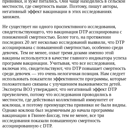
прививки, и хуже питались. Они чаще находились в сельской
местности, где смертность выше. Поэтому, пишут авторы,
негативный эффект вакцинации в этих исследованиях
занижен.
Не существует ни одного проспективного исследования,
свидетельствующего, что вакцинация DTP ассоциирована с
пониженной смертностью. Более того, на протяжении
последних 20 лет несколько исследований выявили, что DTP
ассоциирована с повышенной смертностью, особенно среди
девочек. Тем не менее, охват тремя дозами именно этой
вакцины используется в качестве главного индикатора успеха
программ вакцинации. Учитывая, что все исследования,
включая это, свидетельствуют, что DTP повышает смертность
среди девочек — это очень нелогичная позиция. Нам следует
использовать показатели эффективности программы, которые
положительно связаны с улучшением выживаемости детей.
Эксперты ВОЗ утверждают, что негативный эффект DTP
преувеличен, потому что исследования проводились в
местности, где действовал коллективный иммунитет от
коклюша, и поэтому преимущества прививки не были видны.
Однако коклюш был эндемичным до начала программы
вакцинации в Гвинее-Биссау, тем не менее, все три
исследования показали повышенную смертность
ассоциированную с DTP.