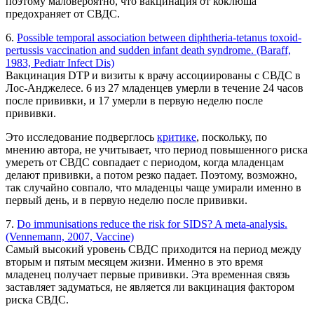
поэтому маловероятно, что вакцинация от коклюша
предохраняет от СВДС.
6.
Possible temporal association between diphtheria-tetanus toxoid-
pertussis vaccination and sudden infant death syndrome. (Baraff,
1983, Pediatr Infect Dis)
Вакцинация DTP и визиты к врачу ассоциированы с СВДС в
Лос-Анджелесе. 6 из 27 младенцев умерли в течение 24 часов
после прививки, и 17 умерли в первую неделю после
прививки.
Это исследование подверглось
критике
, поскольку, по
мнению автора, не учитывает, что период повышенного риска
умереть от СВДС совпадает с периодом, когда младенцам
делают прививки, а потом резко падает. Поэтому, возможно,
так случайно совпало, что младенцы чаще умирали именно в
первый день, и в первую неделю после прививки.
7.
Do immunisations reduce the risk for SIDS? A meta-analysis.
(Vennemann, 2007, Vaccine)
Самый высокий уровень СВДС приходится на период между
вторым и пятым месяцем жизни. Именно в это время
младенец получает первые прививки. Эта временная связь
заставляет задуматься, не является ли вакцинация фактором
риска СВДС.