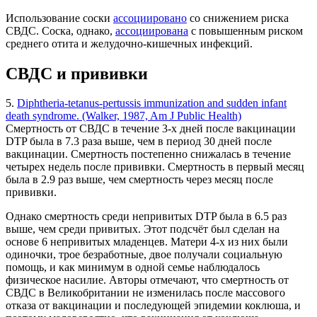
Использование соски
ассоциировано
со снижением риска
СВДС. Соска, однако,
ассоциирована
с повышенным риском
среднего отита и желудочно-кишечных инфекций.
СВДС и прививки
5.
Diphtheria-tetanus-pertussis immunization and sudden infant
death syndrome. (Walker, 1987, Am J Public Health)
Смертность от СВДС в течение 3-х дней после вакцинации
DTP была в 7.3 раза выше, чем в период 30 дней после
вакцинации. Смертность постепенно снижалась в течение
четырех недель после прививки. Смертность в первый месяц
была в 2.9 раз выше, чем смертность через месяц после
прививки.
Однако смертность среди непривитых DTP была в 6.5 раз
выше, чем среди привитых. Этот подсчёт был сделан на
основе 6 непривитых младенцев. Матери 4-х из них были
одиночки, трое безработные, двое получали социальную
помощь, и как минимум в одной семье наблюдалось
физическое насилие. Авторы отмечают, что смертность от
СВДС в Великобритании не изменилась после массового
отказа от вакцинации и последующей эпидемии коклюша, и