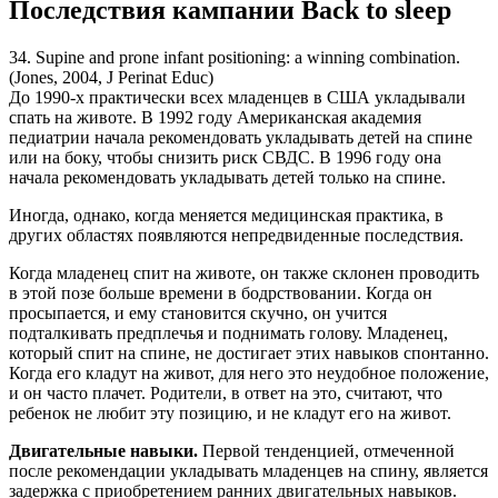
Последствия кампании Back to sleep
34. Supine and prone infant positioning: a winning combination.
(Jones, 2004, J Perinat Educ)
До 1990-х практически всех младенцев в США укладывали
спать на животе. В 1992 году Американская академия
педиатрии начала рекомендовать укладывать детей на спине
или на боку, чтобы снизить риск СВДС. В 1996 году она
начала рекомендовать укладывать детей только на спине.
Иногда, однако, когда меняется медицинская практика, в
других областях появляются непредвиденные последствия.
Когда младенец спит на животе, он также склонен проводить
в этой позе больше времени в бодрствовании. Когда он
просыпается, и ему становится скучно, он учится
подталкивать предплечья и поднимать голову. Младенец,
который спит на спине, не достигает этих навыков спонтанно.
Когда его кладут на живот, для него это неудобное положение,
и он часто плачет. Родители, в ответ на это, считают, что
ребенок не любит эту позицию, и не кладут его на живот.
Двигательные навыки.
Первой тенденцией, отмеченной
после рекомендации укладывать младенцев на спину, является
задержка с приобретением ранних двигательных навыков.