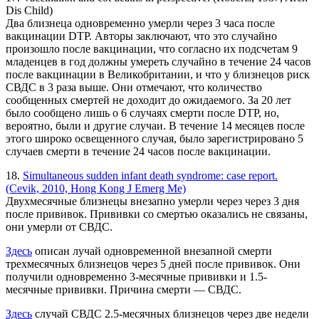
Dis Child)
Два близнеца одновременно умерли через 3 часа после
вакцинации DTP. Авторы заключают, что это случайно
произошло после вакцинации, что согласно их подсчетам 9
младенцев в год должны умереть случайно в течение 24 часов
после вакцинации в Великобритании, и что у близнецов риск
СВДС в 3 раза выше. Они отмечают, что количество
сообщенных смертей не доходит до ожидаемого. За 20 лет
было сообщено лишь о 6 случаях смерти после DTP, но,
вероятно, были и другие случаи. В течение 14 месяцев после
этого широко освещенного случая, было зарегистрировано 5
случаев смерти в течение 24 часов после вакцинации.
18.
Simultaneous sudden infant death syndrome: case report.
(Cevik, 2010, Hong Kong J Emerg Me)
Двухмесячные близнецы внезапно умерли через через 3 дня
после прививок. Прививки со смертью оказались не связаны,
они умерли от СВДС.
Здесь
описан лучай одновременной внезапной смерти
трехмесячных близнецов через 5 дней после прививок. Они
получили одновременно 3-месячные прививки и 1.5-
месячные прививки. Причина смерти — СВДС.
Здесь
случай СВДС 2.5-месячных близнецов через две недели