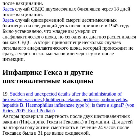
после вакцинации.
Здесь
случай СВДС двухмесячных близняшек через 18 дней
после вакцинации.
Здесь
случай одновременной смерти десятимесячных
близнецов на следующий день после прививки в 1945 году.
Было установлено, что младенцы умерли от
анафилактического шока, но сегодня их диагноз расценивался
бы как СВДС. Авторы приводят еще несколько случаев
летального анафилактического шока, который происходит не
сразу, а через несколько часов или через сутки после
инъекции.
Инфанрикс Гекса и другие
шестивалентные вакцины
19.
Sudden and unexpected deaths after the administration of
hexavalent vaccines (diphtheria, tetanus, pertussis, poliomyelitis,
hepatitis B, Haemophilius influenzae type b): is there a signal? (von
Kries, 2005, Eur J Pediatr)
Авторы проверили смертность после двух шестивалентных
вакцин (Инфанрикс Гекса и Гексавак) в Германии. Для детей
на втором году жизни смертность в течение 24 часов после
Гексавак была в 31 раз выше ожидаемой.