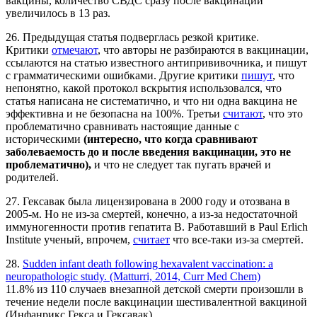
вакцины, количество СВДС сразу после вакцинации
увеличилось в 13 раз.
26. Предыдущая статья подверглась резкой критике.
Критики
отмечают
, что авторы не разбираются в вакцинации,
ссылаются на статью известного антипрививочника, и пишут
с грамматическими ошибками. Другие критики
пишут
, что
непонятно, какой протокол вскрытия использовался, что
статья написана не систематично, и что ни одна вакцина не
эффективна и не безопасна на 100%. Третьи
считают
, что это
проблематично сравнивать настоящие данные с
историческими
(интересно, что когда сравнивают
заболеваемость до и после введения вакцинации, это не
проблематично),
и что не следует так пугать врачей и
родителей.
27. Гексавак была лицензирована в 2000 году и отозвана в
2005-м. Но не из-за смертей, конечно, а из-за недостаточной
иммуногенности против гепатита В. Работавший в Paul Erlich
Institute ученый, впрочем,
считает
что все-таки из-за смертей.
28.
Sudden infant death following hexavalent vaccination: a
neuropathologic study. (Matturri, 2014, Curr Med Chem)
11.8% из 110 случаев внезапной детской смерти произошли в
течение недели после вакцинации шестивалентной вакциной
(Инфанрикс Гекса и Гексавак).