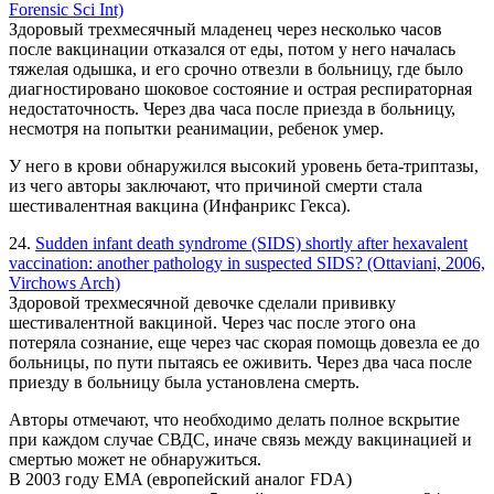
Forensic Sci Int)
Здоровый трехмесячный младенец через несколько часов
после вакцинации отказался от еды, потом у него началась
тяжелая одышка, и его срочно отвезли в больницу, где было
диагностировано шоковое состояние и острая респираторная
недостаточность. Через два часа после приезда в больницу,
несмотря на попытки реанимации, ребенок умер.
У него в крови обнаружился высокий уровень бета-триптазы,
из чего авторы заключают, что причиной смерти стала
шестивалентная вакцина (Инфанрикс Гекса).
24.
Sudden infant death syndrome (SIDS) shortly after hexavalent
vaccination: another pathology in suspected SIDS? (Ottaviani, 2006,
Virchows Arch)
Здоровой трехмесячной девочке сделали прививку
шестивалентной вакциной. Через час после этого она
потеряла сознание, еще через час скорая помощь довезла ее до
больницы, по пути пытаясь ее оживить. Через два часа после
приезду в больницу была установлена смерть.
Авторы отмечают, что необходимо делать полное вскрытие
при каждом случае СВДС, иначе связь между вакцинацией и
смертью может не обнаружиться.
В 2003 году EMA (европейский аналог FDA)