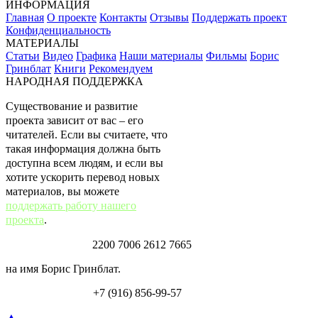
Что касается картинки в посте, её
ИНФОРМАЦИЯ
«альтернативный источник» вряд ли заслужит
Главная
О проекте
Контакты
Отзывы
Поддержать проект
доверия у скептиков.
Конфиденциальность
Если, конечно, «в интернете» не найдутся
МАТЕРИАЛЫ
исследования, упоминающие эти цифры, которые
Статьи
Видео
Графика
Наши материалы
Фильмы
Борис
можно было бы указать…
Гринблат
Книги
Рекомендуем
НАРОДНАЯ ПОДДЕРЖКА
Существование и развитие
проекта зависит от вас – его
читателей. Если вы считаете, что
такая информация должна быть
доступна всем людям, и если вы
хотите ускорить перевод новых
материалов, вы можете
поддержать работу нашего
проекта
.
Карта Тинькофф:
2200 7006 2612 7665
на имя Борис Гринблат.
Перевод по СБП:
+7 (916) 856-99-57
▲