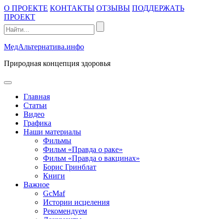
Промотать
О ПРОЕКТЕ
КОНТАКТЫ
ОТЗЫВЫ
ПОДДЕРЖАТЬ
к
ПРОЕКТ
содержимому
МедАльтернатива.инфо
Природная концепция здоровья
открыть
меню
Главная
Статьи
Видео
Графика
Наши материалы
Фильмы
Фильм «Правда о раке»
Фильм «Правда о вакцинах»
Борис Гринблат
Книги
Важное
GcMaf
Истории исцеления
Рекомендуем