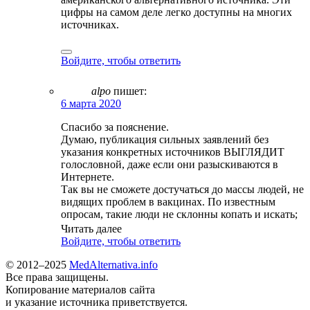
цифры на самом деле легко доступны на многих
источниках.
Войдите, чтобы ответить
alpo
пишет:
6 марта 2020
Спасибо за пояснение.
Думаю, публикация сильных заявлений без
указания конкретных источников ВЫГЛЯДИТ
голословной, даже если они разыскиваются в
Интернете.
Так вы не сможете достучаться до массы людей, не
видящих проблем в вакцинах. По известным
опросам, такие люди не склонны копать и искать;
им нужно сразу «здесь и сейчас».
Читать далее
Слышали распространённое «на заборе тоже
Войдите, чтобы ответить
пишут»? Людей, говорящих так, наверное,
половина, если не больше. Им надо подносить на
© 2012–2025
MedAlternativa.info
блюдечке, и это реальность.
Все права защищены.
Иначе многие вас всерьёз не воспримут.
Копирование материалов сайта
и указание источника приветствуется.