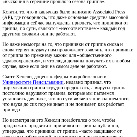
«выскочил в середине прошлого сезона гриппа».
Кстати, то, что в кавычках было написано Associated Press
(AP), где говорилось, что даже основные средства массовой
информации сейчас вынуждены признать, что прививки от
гриппа, по сути, являются «несоответствием» каждый год –
другими словами они не работают.
Но даже несмотря на то, что прививки от гриппа снова и
снова терпят неудачу нам продолжают заявлять, что прививки
от гриппа по-прежнему важны для «общественного
здравоохранения», и что люди должны получать их в любом
случае, даже если они на самом деле не работают.
Скотт Хенсли, доцент кафедры микробиологии в
Университете Пенсильвании
, недавно признал, что
циркуляцию гриппа «трудно предсказать, а вирусы гриппа
постоянно нарушают правила, которые мы пытаемся
установить для них», что по сути является признанием того,
что наука до сих пор не знает и не понимает, как работает
природа.
Но несмотря на это Хенсли позаботился о том, чтобы
продолжать продвигать прививки от гриппа публично,
утверждая, что прививки от гриппа «часто защищают от
серьезных заболеваний, даже когда они не соответствуют