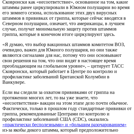
Сковронски как «несоответствие», основанное на том, какие
штаммы ранее циркулировали в Южном полушарии во время
его зимнего сезона, использование этих двух вирусных
штаммов в прививках от гриппа, которые сейчас вводятся в
Северном полушарии, означает, что американцы, в лучшем
случае, получат минимальную защиту против штаммов
гриппа, которые в конечном итоге циркулируют здесь.
«Я думаю, что выбор вакцинных штаммов комитетом ВОЗ,
очевидно, важен для Южного полушария, но они также
являются сигналами для нас, потому что они основывают
свои решения на том, что они видят в настоящее время
преобладающим на глобальном уровне», – цитирует ТАСС
Сковронски, который работает в Центре по контролю и
профилактике заболеваний Британской Колумбии в
Ванкувере.
Если вы следили за охватом прививками от гриппа на
протяжении многих лет, то вы уже знаете, что
«несоответствия» вакцин на этом этапе дело почти обычное.
Фактически, только в прошлом году стандартные прививки от
гриппа, рекомендованные Центрами по контролю и
профилактике заболеваний США (CDC), оказались
«практически бесполезными» и «большим разочарованием»
из-за якобы дикого штамма, который предположительно