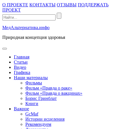
Промотать
О ПРОЕКТЕ
КОНТАКТЫ
ОТЗЫВЫ
ПОДДЕРЖАТЬ
к
ПРОЕКТ
содержимому
МедАльтернатива.инфо
Природная концепция здоровья
открыть
меню
Главная
Статьи
Видео
Графика
Наши материалы
Фильмы
Фильм «Правда о раке»
Фильм «Правда о вакцинах»
Борис Гринблат
Книги
Важное
GcMaf
Истории исцеления
Рекомендуем