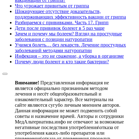
вакцинации от гриппа?
Что угрожает привитым от гриппа
Шокирующее отсутствие доказательств,
поддерживающих эффективность вакцин от гриппа
Разбираемся с прививками. Часть 17. Грипп
Дети после прививок болеют в 5 раз чаще
Зачем и почему мы болеем? Взгляд на простудные
заболевания с позиции натуропатии
Учимся болеть… без лекарств. Лечение простудных
заболеваний методами натуропатии
Инфекция – это не сражение, а уборка в организме
Почему люди болеют и кто такие бактерии?
Внимание!
Представленная информация не
является официально признанным методом
лечения и несёт общеобразовательный и
ознакомительный характер. Все материалы на
сайте являются сугубо личным мнением авторов.
Данная информация не может подменить собой
советы и назначение врачей. Авторы и сотрудники
МедАльтернатива.инфо не отвечают за возможные
негативные последствия употребления\отказа от
употребления каких-либо препаратов или
применения\отказа от применения процедур,