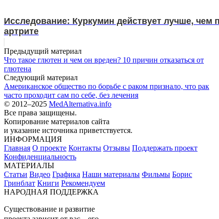
Исследование: Куркумин действует лучше, чем
артрите
Предыдущий материал
Что такое глютен и чем он вреден? 10 причин отказаться от
глютена
Следующий материал
Американское общество по борьбе с раком признало, что рак
часто проходит сам по себе, без лечения
© 2012–2025
MedAlternativa.info
Все права защищены.
Копирование материалов сайта
и указание источника приветствуется.
ИНФОРМАЦИЯ
Главная
О проекте
Контакты
Отзывы
Поддержать проект
Конфиденциальность
МАТЕРИАЛЫ
Статьи
Видео
Графика
Наши материалы
Фильмы
Борис
Гринблат
Книги
Рекомендуем
НАРОДНАЯ ПОДДЕРЖКА
Существование и развитие
проекта зависит от вас – его