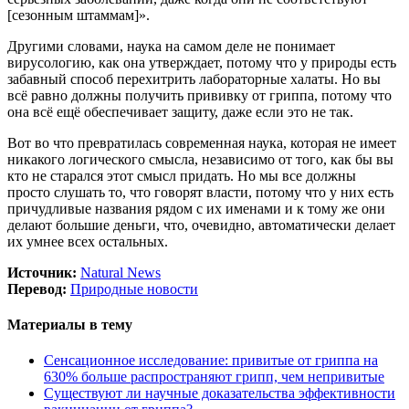
[сезонным штаммам]».
Другими словами, наука на самом деле не понимает
вирусологию, как она утверждает, потому что у природы есть
забавный способ перехитрить лабораторные халаты. Но вы
всё равно должны получить прививку от гриппа, потому что
она всё ещё обеспечивает защиту, даже если это не так.
Вот во что превратилась современная наука, которая не имеет
никакого логического смысла, независимо от того, как бы вы
кто не старался этот смысл придать. Но мы все должны
просто слушать то, что говорят власти, потому что у них есть
причудливые названия рядом с их именами и к тому же они
делают большие деньги, что, очевидно, автоматически делает
их умнее всех остальных.
Источник:
Natural News
Перевод:
Природные новости
Материалы в тему
Сенсационное исследование: привитые от гриппа на
630% больше распространяют грипп, чем непривитые
Существуют ли научные доказательства эффективности