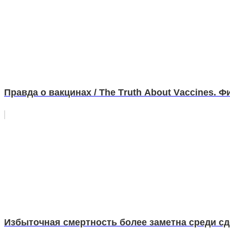
Правда о вакцинах / Тhе Тruth Аbоut Vассinеs. Ф
Избыточная смертность более заметна среди сд