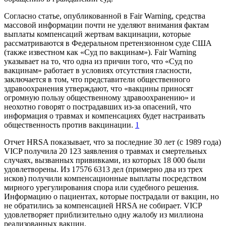
Согласно статье, опубликованной в Fair Warning, средства
массовой информации почти не уделяют внимания фактам
выплаты компенсаций жертвам вакцинации, которые
рассматриваются в Федеральном претензионном суде США
(также известном как «Суд по вакцинам»). Fair Warning
указывает на то, что одна из причин того, что «Суд по
вакцинам» работает в условиях отсутствия гласности,
заключается в том, что представители общественного
здравоохранения утверждают, что «вакцины приносят
огромную пользу общественному здравоохранению» и
неохотно говорят о пострадавших из-за опасений, что
информация о травмах и компенсациях будет настраивать
общественность против вакцинации.
1
Отчет HRSA показывает, что за последние 30 лет (с 1989 года)
VICP получила 20 123 заявления о травмах и смертельных
случаях, вызванных прививками, из которых 18 000 были
удовлетворены. Из 17576 6313 дел (примерно два из трех
исков) получили компенсационные выплаты посредством
мирного урегулирования спора или судебного решения.
Информацию о пациентах, которые пострадали от вакцин, но
не обратились за компенсацией HRSA не собирает. VICP
удовлетворяет приблизительно одну жалобу из миллиона
реализованных вакцин.