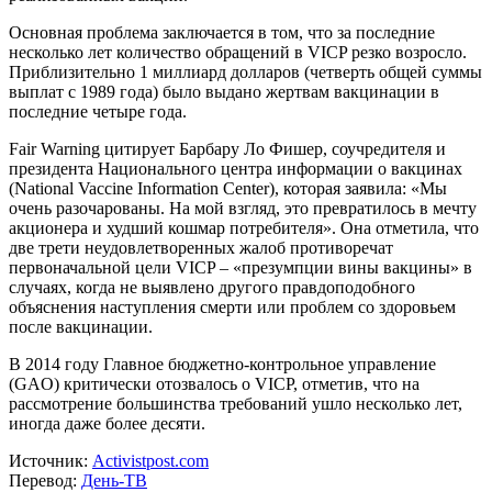
Основная проблема заключается в том, что за последние
несколько лет количество обращений в VICP резко возросло.
Приблизительно 1 миллиард долларов (четверть общей суммы
выплат с 1989 года) было выдано жертвам вакцинации в
последние четыре года.
Fair Warning цитирует Барбару Ло Фишер, соучредителя и
президента Национального центра информации о вакцинах
(National Vaccine Information Center), которая заявила: «Мы
очень разочарованы. На мой взгляд, это превратилось в мечту
акционера и худший кошмар потребителя». Она отметила, что
две трети неудовлетворенных жалоб противоречат
первоначальной цели VICP – «презумпции вины вакцины» в
случаях, когда не выявлено другого правдоподобного
объяснения наступления смерти или проблем со здоровьем
после вакцинации.
В 2014 году Главное бюджетно-контрольное управление
(GAO) критически отозвалось о VICP, отметив, что на
рассмотрение большинства требований ушло несколько лет,
иногда даже более десяти.
Источник:
Activistpost.com
Перевод:
День-ТВ