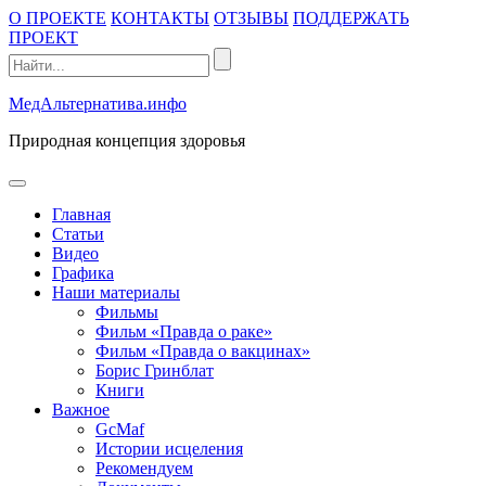
Промотать
О ПРОЕКТЕ
КОНТАКТЫ
ОТЗЫВЫ
ПОДДЕРЖАТЬ
к
ПРОЕКТ
содержимому
МедАльтернатива.инфо
Природная концепция здоровья
открыть
меню
Главная
Статьи
Видео
Графика
Наши материалы
Фильмы
Фильм «Правда о раке»
Фильм «Правда о вакцинах»
Борис Гринблат
Книги
Важное
GcMaf
Истории исцеления
Рекомендуем