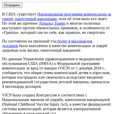
В США существует
Национальная программа компенсации за
ущерб, нанесенный вакцинами
, хотя об этом мало кто знает.
По этой же причине
Дональд Трамп
и многие политики
выступают против обязательных прививок, в особенности от
«Гриппа», который сам по себе, как правило, не смертелен.
По состоянию на прошлый год
более 4 миллиардов
долларов
было выплачено в качестве компенсации за ущерб
здоровью или жизни, нанесенный вакциной:
По данным Управления здравоохранения и медицинского
обслуживания США (HRSA) о Федеральной программе
компенсации за вред от вакцин (VICP) от 1 декабря 2018 г.,
сообщается, что общая сумма компенсаций детям и взрослым,
которые пострадали или скончались вследствие введения
рекомендованной государством детской вакцины, превысила
4 миллиарда долларов.
VICP была создана Конгрессом в соответствии с
Национальным законом об ущербе, нанесенном вакцинацией
(National Childhood Vaccine Injury Act), в качестве федеральной
системы компенсаций, которая является альтернативной
обращению в гражданский суд.