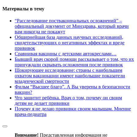
Материалы в тему
“Расследование поствакцинальных осложнений” –
официальный документ от Минздрава, который врачи
вам никогда не покажут
Обширнейшая база данных научных исследований,
свидетельствующих о негативных эффектах и вреде
прививок
Сравнивая вакцины с детскими автокреслами…
Бывший врач скорой помощи рассказывает о том, что их
принуждали скрывать осложнения после прививок
Шокирующее исследование: страны с наибольшим
охватом вакцинации имеют наибольшие показатели
младенческой смертности
Фильм “Высшее благо”. А Вы уверены в безопасности
вакцин?
Что защитит ребёнка. Врач о том, почему он своим
детям не делает прививки
Почему я не делаю прививки своим малышам. Мнение
врача-педиатра
Внимание!
Представленная информация не