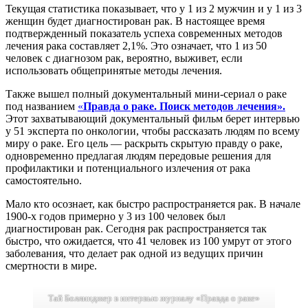
Текущая статистика показывает, что у 1 из 2 мужчин и у 1 из 3
женщин будет диагностирован рак. В настоящее время
подтвержденный показатель успеха современных методов
лечения рака составляет 2,1%. Это означает, что 1 из 50
человек с диагнозом рак, вероятно, выживет, если
использовать общепринятые методы лечения.
Также вышел полный документальный мини-сериал о раке
под названием
«
Правда о раке. Поиск методов лечения».
Этот захватывающий документальный фильм берет интервью
у 51 эксперта по онкологии, чтобы рассказать людям по всему
миру о раке. Его цель — раскрыть скрытую правду о раке,
одновременно предлагая людям передовые решения для
профилактики и потенциального излечения от рака
самостоятельно.
Мало кто осознает, как быстро распространяется рак. В начале
1900-х годов примерно у 3 из 100 человек был
диагностирован рак. Сегодня рак распространяется так
быстро, что ожидается, что 41 человек из 100 умрут от этого
заболевания, что делает рак одной из ведущих причин
смертности в мире.
Тай Боллинджер в интервью журналу «Правда о раке»