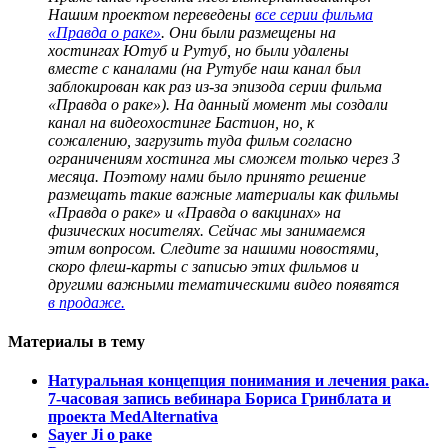
Нашим проектом переведены
все серии фильма
«Правда о раке»
. Они были размещены на
хостингах Ютуб и Рутуб, но были удалены
вместе с каналами (на Рутубе наш канал был
заблокирован как раз из-за эпизода серии фильма
«Правда о раке»). На данный момент мы создали
канал на видеохостинге Бастион, но, к
сожалению, загрузить туда фильм согласно
ограничениям хостинга мы сможем только через 3
месяца. Поэтому нами было принято решение
размещать такие важные материалы как фильмы
«Правда о раке» и «Правда о вакцинах» на
физических носителях. Сейчас мы занимаемся
этим вопросом. Следите за нашими новостями,
скоро флеш-карты с записью этих фильмов и
другими важными тематическими видео появятся
в продаже.
Материалы в тему
Натуральная концепция понимания и лечения рака.
7-часовая запись вебинара Бориса Гринблата и
проекта MedAlternativa
Sayer Ji о раке