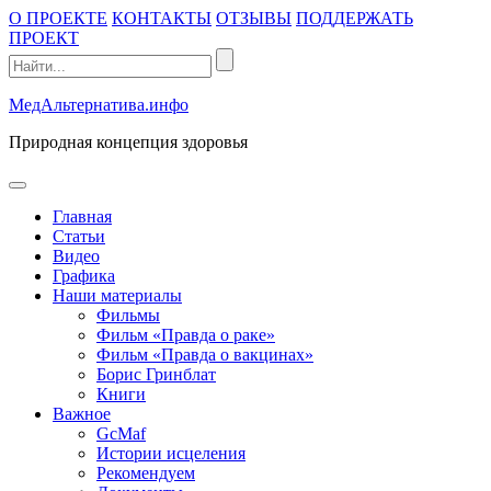
Промотать
О ПРОЕКТЕ
КОНТАКТЫ
ОТЗЫВЫ
ПОДДЕРЖАТЬ
к
ПРОЕКТ
содержимому
МедАльтернатива.инфо
Природная концепция здоровья
открыть
меню
Главная
Статьи
Видео
Графика
Наши материалы
Фильмы
Фильм «Правда о раке»
Фильм «Правда о вакцинах»
Борис Гринблат
Книги
Важное
GcMaf
Истории исцеления
Рекомендуем