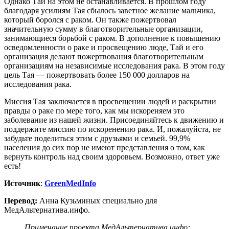
Однако Тай на этом не останавливается. В прошлом году
благодаря усилиям Тая сбылось заветное желание мальчика,
который боролся с раком. Он также пожертвовал
значительную сумму в благотворительные организации,
занимающиеся борьбой с раком. В дополнение к повышению
осведомленности о раке и просвещению люде, Тай и его
организация делают пожертвования благотворительным
организациям на независимые исследования рака. В этом году
цель Тая — пожертвовать более 150 000 долларов на
исследования рака.
Миссия Tая заключается в просвещении людей и раскрытии
правды о раке по мере того, как мы искореняем это
заболевание из нашей жизни. Присоединяйтесь к движению и
поддержите миссию по искоренению рака. И, пожалуйста, не
забудьте поделиться этим с друзьями и семьей. 99,9%
населения до сих пор не имеют представления о том, как
вернуть контроль над своим здоровьем. Возможно, ответ уже
есть!
Источник
:
GreenMedInfo
Перевод:
Анна Кузьминых специально для
МедАльтернатива.инфо.
Примечание проекта МедАльтернатива.инфо: