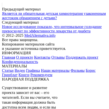
Предыдущий материал
Является ли обязательная детская химиотерапия узаконенным
жестоким обращением с детьми?
Следующий материал
Новое исследование показало, что интервальное голодание
превосходит по эффективности лекарства от диабета
© 2012–2025
MedAlternativa.info
Все права защищены.
Копирование материалов сайта
и указание источника приветствуется.
ИНФОРМАЦИЯ
Главная
О проекте
Контакты
Отзывы
Поддержать проект
Конфиденциальность
МАТЕРИАЛЫ
Статьи
Видео
Графика
Наши материалы
Фильмы
Борис
Гринблат
Книги
Рекомендуем
НАРОДНАЯ ПОДДЕРЖКА
Существование и развитие
проекта зависит от вас – его
читателей. Если вы считаете, что
такая информация должна быть
доступна всем людям, и если вы