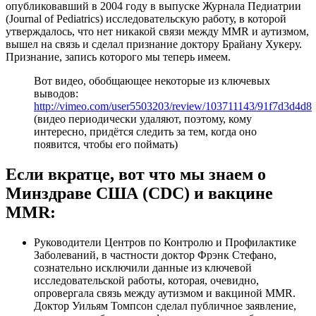
опубликовавший в 2004 году в выпуске Журнала Педиатрии
(Journal of Pediatrics) исследовательскую работу, в которой
утверждалось, что нет никакой связи между MMR и аутизмом,
вышел на связь и сделал признание доктору Брайану Хукеру.
Признание, запись которого мы теперь имеем.
Вот видео, обобщающее некоторые из ключевых
выводов:
http://vimeo.com/user5503203/review/103711143/91f7d3d4d8
(видео периодически удаляют, поэтому, кому
интересно, придётся следить за тем, когда оно
появится, чтобы его поймать)
Если вкратце, вот что мы знаем о
Минздраве США (CDC) и вакцине
MMR:
Руководители Центров по Контролю и Профилактике
Заболеваний, в частности доктор Фрэнк Стефано,
сознательно исключили данные из ключевой
исследовательской работы, которая, очевидно,
опровергала связь между аутизмом и вакциной MMR.
Доктор Уильям Томпсон сделал публичное заявление,