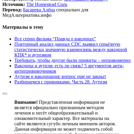
Источник:
The Homestead Guru
Перевод:
Басарева Алёна
специально для
МедАльтернатива.инфо
Материалы в тему
Все серии фильма “Правда о вакцинах”
Повторный анализ данных CDC выявил серьёзную
статистически значимую взаимосвязь между вакциной
КПК* и аутизмом
Требовать, чтобы другие были привиты – неправомерно
Вакцины и аутизм: есть ли связь? 5 аргументов анти-
антипрививочников
Аутизм и вакцинация: вопрос еще не закрыт
Разбираемся с прививками. Часть 28. Аутизм
Внимание!
Представленная информация не
является официально признанным методом
лечения и несёт общеобразовательный и
ознакомительный характер. Все материалы на
сайте являются сугубо личным мнением авторов.
Данная информация не может подменить собой