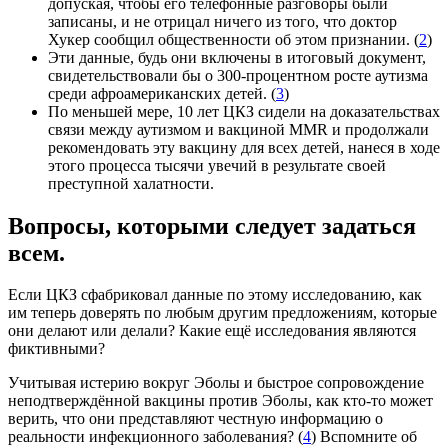
допуская, чтобы его телефонные разговоры были
записаны, и не отрицал ничего из того, что доктор
Хукер сообщил общественности об этом признании. (
2
)
Эти данные, будь они включены в итоговый документ,
свидетельствовали бы о 300-процентном росте аутизма
среди афроамериканских детей. (
3
)
По меньшей мере, 10 лет ЦКЗ сидели на доказательствах
связи между аутизмом и вакциной MMR и продолжали
рекомендовать эту вакцину для всех детей, нанеся в ходе
этого процесса тысячи увечий в результате своей
преступной халатности.
Вопросы, которыми следует задаться
всем.
Если ЦКЗ сфабриковал данные по этому исследованию, как
им теперь доверять по любым другим предложениям, которые
они делают или делали? Какие ещё исследования являются
фиктивными?
Учитывая истерию вокруг Эболы и быстрое сопровождение
неподтверждённой вакцины против Эболы, как кто-то может
верить, что они представляют честную информацию о
реальности инфекционного заболевания? (
4
) Вспомните об