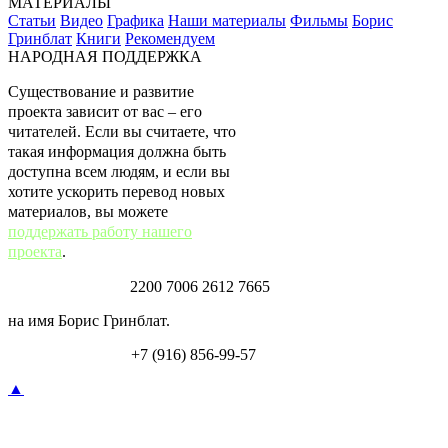
МАТЕРИАЛЫ
Статьи
Видео
Графика
Наши материалы
Фильмы
Борис
Гринблат
Книги
Рекомендуем
НАРОДНАЯ ПОДДЕРЖКА
Существование и развитие
проекта зависит от вас – его
читателей. Если вы считаете, что
такая информация должна быть
доступна всем людям, и если вы
хотите ускорить перевод новых
материалов, вы можете
поддержать работу нашего
проекта
.
Карта Тинькофф:
2200 7006 2612 7665
на имя Борис Гринблат.
Перевод по СБП:
+7 (916) 856-99-57
▲