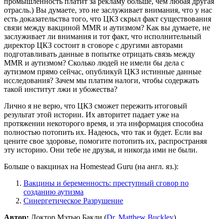
промышленность платит за рекламу больше, чем любая другая
отрасль.) Вы думаете, это не заслуживает внимания, что у нас
есть доказательства того, что ЦКЗ скрыл факт существования
связи между вакциной MMR и аутизмом? Как вы думаете, не
заслуживает ли внимания и тот факт, что исполнительный
директор ЦКЗ состоит в сговоре с другими авторами
подготавливать данные в попытке отрицать связь между
MMR и аутизмом? Сколько людей не имели бы дела с
аутизмом прямо сейчас, опубликуй ЦКЗ истинные данные
исследования? Зачем мы платим налоги, чтобы содержать
такой институт лжи и убожества?
Лично я не верю, что ЦКЗ сможет пережить итоговый
результат этой истории. Их авторитет падает уже на
протяжении некоторого время, и эта информация способна
полностью потопить их. Надеюсь, что так и будет. Если вы
цените свое здоровье, помогите потопить их, распространяя
эту историю. Они тебе не друзья, и никогда ими не были.
Больше о вакцинах на Homestead Guru (на англ. яз.):
Вакцины и беременность: преступный сговор по
созданию аутизма
Синергетическое Разрушение
Автор:
Доктор Мэтью Бакли (
Dr. Matthew Buckley
)