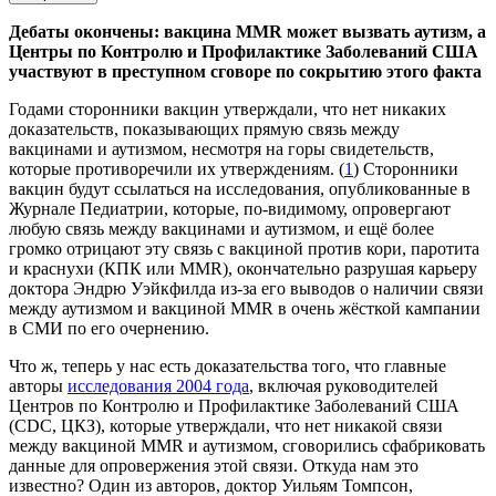
Дебаты окончены: вакцина MMR может вызвать аутизм, а
Центры по Контролю и Профилактике Заболеваний США
участвуют в преступном сговоре по сокрытию этого факта
Годами сторонники вакцин утверждали, что нет никаких
доказательств, показывающих прямую связь между
вакцинами и аутизмом, несмотря на горы свидетельств,
которые противоречили их утверждениям. (
1
) Сторонники
вакцин будут ссылаться на исследования, опубликованные в
Журнале Педиатрии, которые, по-видимому, опровергают
любую связь между вакцинами и аутизмом, и ещё более
громко отрицают эту связь с вакциной против кори, паротита
и краснухи (КПК или MMR), окончательно разрушая карьеру
доктора Эндрю Уэйкфилда из-за его выводов о наличии связи
между аутизмом и вакциной MMR в очень жёсткой кампании
в СМИ по его очернению.
Что ж, теперь у нас есть доказательства того, что главные
авторы
исследования 2004 года
, включая руководителей
Центров по Контролю и Профилактике Заболеваний США
(CDC, ЦКЗ), которые утверждали, что нет никакой связи
между вакциной MMR и аутизмом, сговорились сфабриковать
данные для опровержения этой связи. Откуда нам это
известно? Один из авторов, доктор Уильям Томпсон,