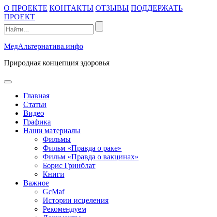
Промотать
О ПРОЕКТЕ
КОНТАКТЫ
ОТЗЫВЫ
ПОДДЕРЖАТЬ
к
ПРОЕКТ
содержимому
МедАльтернатива.инфо
Природная концепция здоровья
открыть
меню
Главная
Статьи
Видео
Графика
Наши материалы
Фильмы
Фильм «Правда о раке»
Фильм «Правда о вакцинах»
Борис Гринблат
Книги
Важное
GcMaf
Истории исцеления
Рекомендуем