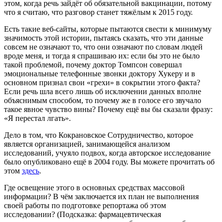
этом, когда речь зайдёт об обязательной вакцинации, потому
что я считаю, что разговор станет тяжёлым к 2015 году.
Есть такие веб-сайты, которые пытаются свести к минимуму
значимость этой истории, пытаясь сказать, что эти данные
совсем не означают то, что они означают по словам людей
вроде меня, и тогда я спрашиваю их: если бы это не было
такой проблемой, почему доктор Томпсон совершал
эмоциональные телефонные звонки доктору Хукеру и в
основном признал свои «грехи» в сокрытии этого факта?
Если речь шла всего лишь об исключении данных вполне
объяснимым способом, то почему же в голосе его звучало
такое явное чувство вины? Почему ещё вы бы сказали фразу:
«Я перестал лгать».
Дело в том, что Кокрановское Сотрудничество, которое
является организацией, занимающейся анализом
исследований, учуяло подвох, когда авторское исследование
было опубликовано ещё в 2004 году. Вы можете прочитать об
этом
здесь
.
Где освещение этого в основных средствах массовой
информации? В чём заключается их план не выполнения
своей работы по подготовке репортажа об этом
исследовании? (Подсказка: фармацевтическая