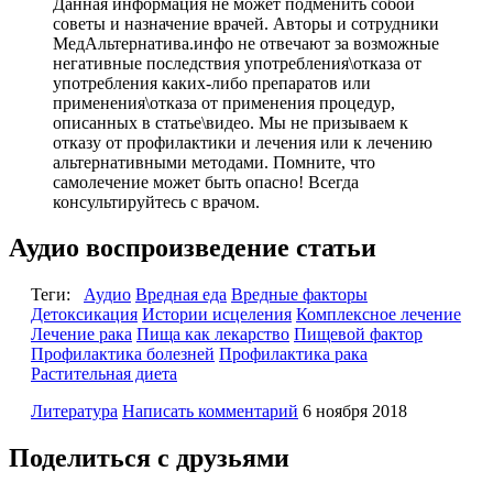
Данная информация не может подменить собой
советы и назначение врачей. Авторы и сотрудники
МедАльтернатива.инфо не отвечают за возможные
негативные последствия употребления\отказа от
употребления каких-либо препаратов или
применения\отказа от применения процедур,
описанных в статье\видео. Мы не призываем к
отказу от профилактики и лечения или к лечению
альтернативными методами. Помните, что
самолечение может быть опасно! Всегда
консультируйтесь с врачом.
Аудио воспроизведение статьи
Теги:
Аудио
Вредная еда
Вредные факторы
Детоксикация
Истории исцеления
Комплексное лечение
Лечение рака
Пища как лекарство
Пищевой фактор
Профилактика болезней
Профилактика рака
Растительная диета
Литература
Написать комментарий
6 ноября 2018
Поделиться с друзьями