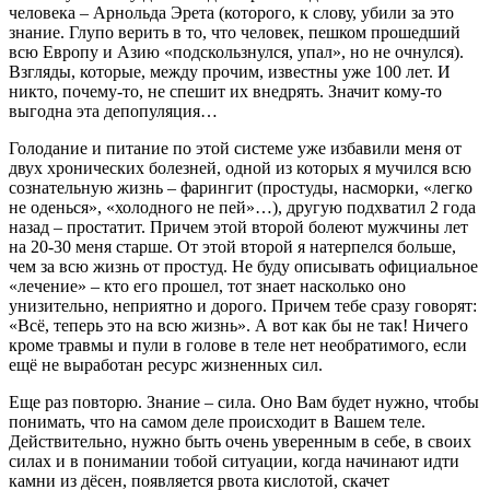
человека – Арнольда Эрета (которого, к слову, убили за это
знание. Глупо верить в то, что человек, пешком прошедший
всю Европу и Азию «подскользнулся, упал», но не очнулся).
Взгляды, которые, между прочим, известны уже 100 лет. И
никто, почему-то, не спешит их внедрять. Значит кому-то
выгодна эта депопуляция…
Голодание и питание по этой системе уже избавили меня от
двух хронических болезней, одной из которых я мучился всю
сознательную жизнь – фарингит (простуды, насморки, «легко
не оденься», «холодного не пей»…), другую подхватил 2 года
назад – простатит. Причем этой второй болеют мужчины лет
на 20-30 меня старше. От этой второй я натерпелся больше,
чем за всю жизнь от простуд. Не буду описывать официальное
«лечение» – кто его прошел, тот знает насколько оно
унизительно, неприятно и дорого. Причем тебе сразу говорят:
«Всё, теперь это на всю жизнь». А вот как бы не так! Ничего
кроме травмы и пули в голове в теле нет необратимого, если
ещё не выработан ресурс жизненных сил.
Еще раз повторю. Знание – сила. Оно Вам будет нужно, чтобы
понимать, что на самом деле происходит в Вашем теле.
Действительно, нужно быть очень уверенным в себе, в своих
силах и в понимании тобой ситуации, когда начинают идти
камни из дёсен, появляется рвота кислотой, скачет