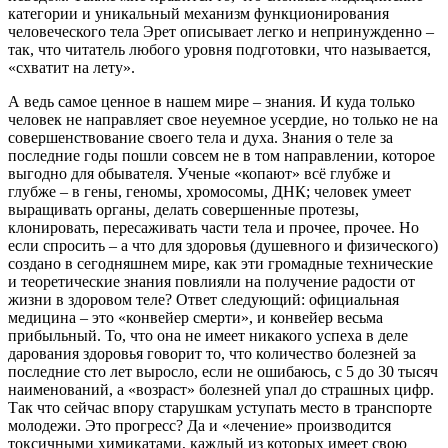
категории и уникальный механизм функционирования
человеческого тела Эрет описывает легко и непринужденно –
так, что читатель любого уровня подготовки, что называется,
«схватит на лету».
А ведь самое ценное в нашем мире – знания. И куда только
человек не направляет свое неуемное усердие, но только не на
совершенствование своего тела и духа. Знания о теле за
последние годы пошли совсем не в том направлении, которое
выгодно для обывателя. Ученые «копают» всё глубже и
глубже – в гены, геномы, хромосомы, ДНК; человек умеет
выращивать органы, делать совершенные протезы,
клонировать, пересаживать части тела и прочее, прочее. Но
если спросить – а что для здоровья (душевного и физического)
создано в сегодняшнем мире, как эти громадные технические
и теоретические знания повлияли на получение радости от
жизни в здоровом теле? Ответ следующий: официальная
медицина – это «конвейер смерти», и конвейер весьма
прибыльный. То, что она не имеет никакого успеха в деле
дарования здоровья говорит то, что количество болезней за
последние сто лет выросло, если не ошибаюсь, с 5 до 30 тысяч
наименований, а «возраст» болезней упал до страшных цифр.
Так что сейчас впору старушкам уступать место в транспорте
молодежи. Это прогресс? Да и «лечение» производится
токсичными химикатами, каждый из которых имеет свою