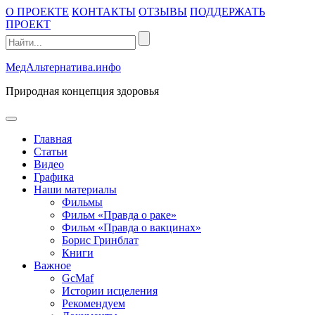
Промотать
О ПРОЕКТЕ
КОНТАКТЫ
ОТЗЫВЫ
ПОДДЕРЖАТЬ
к
ПРОЕКТ
содержимому
МедАльтернатива.инфо
Природная концепция здоровья
открыть
меню
Главная
Статьи
Видео
Графика
Наши материалы
Фильмы
Фильм «Правда о раке»
Фильм «Правда о вакцинах»
Борис Гринблат
Книги
Важное
GcMaf
Истории исцеления
Рекомендуем