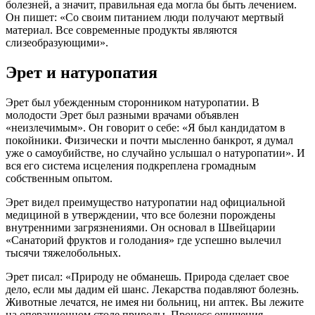
болезней, а значит, правильная еда могла бы быть лечением.
Он пишет: «Со своим питанием люди получают мертвый
материал. Все современные продукты являются
слизеобразующими».
Эрет и натуропатия
Эрет был убежденным сторонником натуропатии. В
молодости Эрет был разными врачами объявлен
«неизлечимым». Он говорит о себе: «Я был кандидатом в
покойники. Физически и почти мысленно банкрот, я думал
уже о самоубийстве, но случайно услышал о натуропатии». И
вся его система исцеления подкреплена громадным
собственным опытом.
Эрет видел преимущество натуропатии над официальной
медициной в утверждении, что все болезни порождены
внутренними загрязнениями. Он основал в Швейцарии
«Санаторий фруктов и голодания» где успешно вылечил
тысячи тяжелобольных.
Эрет писал: «Природу не обманешь. Природа сделает свое
дело, если мы дадим ей шанс. Лекарства подавляют болезнь.
Животные лечатся, не имея ни больниц, ни аптек. Вы лежите
на операционном столе природы. Процесс очищения –