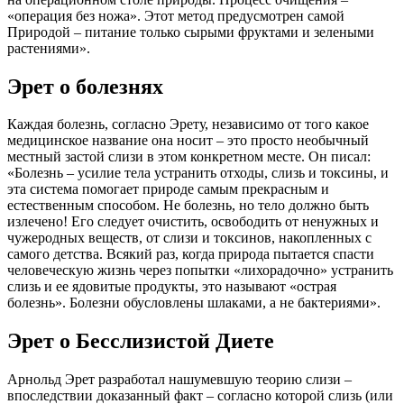
«операция без ножа». Этот метод предусмотрен самой
Природой – питание только сырыми фруктами и зелеными
растениями».
Эрет о болезнях
Каждая болезнь, согласно Эрету, независимо от того какое
медицинское название она носит – это просто необычный
местный застой слизи в этом конкретном месте. Он писал:
«Болезнь – усилие тела устранить отходы, слизь и токсины, и
эта система помогает природе самым прекрасным и
естественным способом. Не болезнь, но тело должно быть
излечено! Его следует очистить, освободить от ненужных и
чужеродных веществ, от слизи и токсинов, накопленных с
самого детства. Всякий раз, когда природа пытается спасти
человеческую жизнь через попытки «лихорадочно» устранить
слизь и ее ядовитые продукты, это называют «острая
болезнь». Болезни обусловлены шлаками, а не бактериями».
Эрет о Бесслизистой Диете
Арнольд Эрет разработал нашумевшую теорию слизи –
впоследствии доказанный факт – согласно которой слизь (или