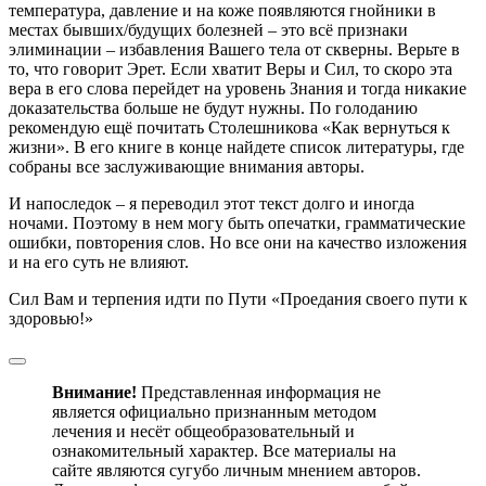
температура, давление и на коже появляются гнойники в
местах бывших/будущих болезней – это всё признаки
элиминации – избавления Вашего тела от скверны. Верьте в
то, что говорит Эрет. Если хватит Веры и Сил, то скоро эта
вера в его слова перейдет на уровень Знания и тогда никакие
доказательства больше не будут нужны. По голоданию
рекомендую ещё почитать Столешникова «Как вернуться к
жизни». В его книге в конце найдете список литературы, где
собраны все заслуживающие внимания авторы.
И напоследок – я переводил этот текст долго и иногда
ночами. Поэтому в нем могу быть опечатки, грамматические
ошибки, повторения слов. Но все они на качество изложения
и на его суть не влияют.
Сил Вам и терпения идти по Пути «Проедания своего пути к
здоровью!»
Внимание!
Представленная информация не
является официально признанным методом
лечения и несёт общеобразовательный и
ознакомительный характер. Все материалы на
сайте являются сугубо личным мнением авторов.