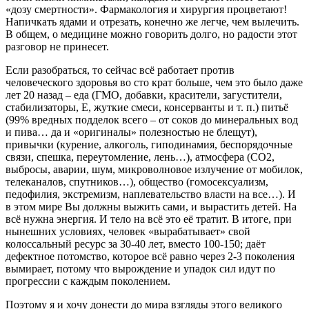
«дозу смертности». Фармакология и хирургия процветают!
Напичкать ядами и отрезать, конечно же легче, чем вылечить.
В общем, о медицине можно говорить долго, но радости этот
разговор не принесет.
Если разобраться, то сейчас всё работает против
человеческого здоровья во сто крат больше, чем это было даже
лет 20 назад – еда (ГМО, добавки, красители, загустители,
стабилизаторы, Е, жуткие смеси, консерванты и т. п.) питьё
(99% вредных подделок всего – от соков до минеральных вод
и пива… да и «оригиналы» полезностью не блещут),
привычки (курение, алкоголь, гиподинамия, беспорядочные
связи, спешка, переутомление, лень…), атмосфера (СО2,
выбросы, аварии, шум, микроволновое излучение от мобилок,
телеканалов, спутников…), общество (гомосексуализм,
педофилия, экстремизм, наплевательство власти на все…). И
в этом мире Вы должны выжить сами, и вырастить детей. На
всё нужна энергия. И тело на всё это её тратит. В итоге, при
нынешних условиях, человек «вырабатывает» свой
колоссальный ресурс за 30-40 лет, вместо 100-150; даёт
дефектное потомство, которое всё равно через 2-3 поколения
вымирает, потому что вырождение и упадок сил идут по
прогрессии с каждым поколением.
Поэтому я и хочу донести до мира взгляды этого великого