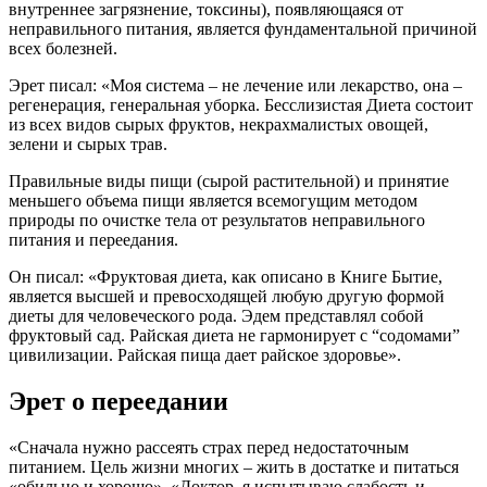
внутреннее загрязнение, токсины), появляющаяся от
неправильного питания, является фундаментальной причиной
всех болезней.
Эрет писал: «Моя система – не лечение или лекарство, она –
регенерация, генеральная уборка. Бесслизистая Диета состоит
из всех видов сырых фруктов, некрахмалистых овощей,
зелени и сырых трав.
Правильные виды пищи (сырой растительной) и принятие
меньшего объема пищи является всемогущим методом
природы по очистке тела от результатов неправильного
питания и переедания.
Он писал: «Фруктовая диета, как описано в Книге Бытие,
является высшей и превосходящей любую другую формой
диеты для человеческого рода. Эдем представлял собой
фруктовый сад. Райская диета не гармонирует с “содомами”
цивилизации. Райская пища дает райское здоровье».
Эрет о переедании
«Сначала нужно рассеять страх перед недостаточным
питанием. Цель жизни многих – жить в достатке и питаться
«обильно и хорошо». «Доктор, я испытываю слабость и