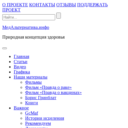
Промотать
О ПРОЕКТЕ
КОНТАКТЫ
ОТЗЫВЫ
ПОДДЕРЖАТЬ
к
ПРОЕКТ
содержимому
МедАльтернатива.инфо
Природная концепция здоровья
открыть
меню
Главная
Статьи
Видео
Графика
Наши материалы
Фильмы
Фильм «Правда о раке»
Фильм «Правда о вакцинах»
Борис Гринблат
Книги
Важное
GcMaf
Истории исцеления
Рекомендуем