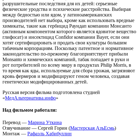
разрушительные последствия для их детей: серьезные
физические уродства и психические расстройства. Выбирая
между бедностью или ядом, у латиноамериканских
производителей нет выбора, кроме как использовать вредные
химикаты, такие как гербицид Раундап компании Монсанто
(активным компонентом которого является ядовитое вещество
глифосат) и инсектицид Confidor компании Bayer, если они
хотят сертифицировать и продать свои культуры большим
табачным корпорациям. Поскольку патентное и нормативное
законодательство по-прежнему благоприятствует прибыли
Monsanto и химических компаний, табак попадает в руки и
рот потребителей по всему миру в продуктах Philip Morris, в
то время как яды, используемые для сбора урожая, загрязняют
кровь фермеров и модифицируют геном человека, создавая
генетически модифицированных детей.
Русская версия фильма подготовлена студией
«
МедАльтернатива.инфо
»
Над фильмом работали:
Перевод —
Марина Уткина
Озвучивание — Сергей Горин (
Мастерская АзъЕсмь
)
Монтаж —
Рафаэль Хабибуллин