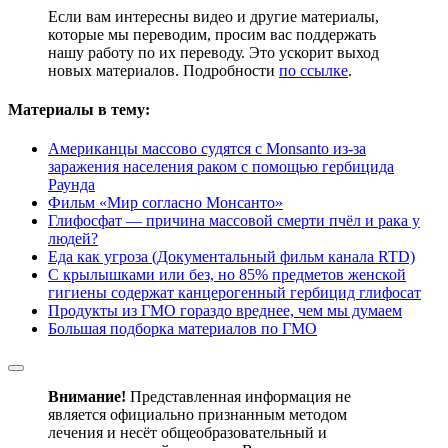
Если вам интересны видео и другие материалы,
которые мы переводим, просим вас поддержать
нашу работу по их переводу. Это ускорит выход
новых материалов. Подробности
по ссылке
.
Материалы в тему:
Американцы массово судятся с Monsanto из-за
заражения населения раком с помощью гербицида
Раунда
Фильм «Мир согласно Монсанто»
Глифосфат — причина массовой смерти пчёл и рака у
людей?
Еда как угроза (Документальный фильм канала RTD)
С крылышками или без, но 85% предметов женской
гигиены содержат канцерогенный гербицид глифосат
Продукты из ГМО гораздо вреднее, чем мы думаем
Большая подборка материалов по ГМО
Внимание!
Представленная информация не
является официально признанным методом
лечения и несёт общеобразовательный и