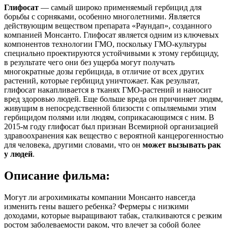
Глифосат
— самый широко применяемый гербицид для
борьбы с сорняками, особенно многолетними. Является
действующим веществом препарата «Раундап», созданного
компанией Монсанто. Глифосат является одним из ключевых
компонентов технологии ГМО, поскольку ГМО-культуры
специально проектируются устойчивыми к этому гербициду,
в результате чего они без ущерба могут получать
многократные дозы гербицида, в отличие от всех других
растений, которые гербицид уничтожает. Как результат,
глифосат накапливается в тканях ГМО-растений и наносит
вред здоровью людей. Еще больше вреда он причиняет людям,
живущим в непосредственной близости с опыляемыми этим
гербицидом полями или людям, соприкасающимся с ним. В
2015-м году глифосат был признан Всемирной организацией
здравоохранения как вещество с вероятной канцерогенностью
для человека, другими словами, что он
может вызывать рак
у людей
.
Описание фильма:
Могут ли агрохимикаты компании Монсанто навсегда
изменить гены вашего ребенка? Фермеры с низкими
доходами, которые выращивают табак, сталкиваются с резким
ростом заболеваемости раком, что влечет за собой более