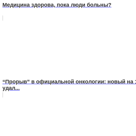
Медицина здорова, пока люди больны?
“Прорыв” в официальной онкологии: новый на 
удал...