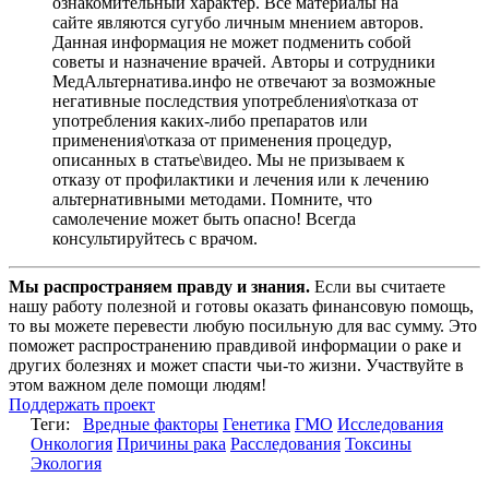
ознакомительный характер. Все материалы на
сайте являются сугубо личным мнением авторов.
Данная информация не может подменить собой
советы и назначение врачей. Авторы и сотрудники
МедАльтернатива.инфо не отвечают за возможные
негативные последствия употребления\отказа от
употребления каких-либо препаратов или
применения\отказа от применения процедур,
описанных в статье\видео. Мы не призываем к
отказу от профилактики и лечения или к лечению
альтернативными методами. Помните, что
самолечение может быть опасно! Всегда
консультируйтесь с врачом.
Мы распространяем правду и знания.
Если вы считаете
нашу работу полезной и готовы оказать финансовую помощь,
то вы можете перевести любую посильную для вас сумму. Это
поможет распространению правдивой информации о раке и
других болезнях и может спасти чьи-то жизни. Участвуйте в
этом важном деле помощи людям!
Поддержать проект
Теги:
Вредные факторы
Генетика
ГМО
Исследования
Онкология
Причины рака
Расследования
Токсины
Экология