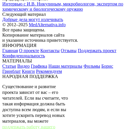
Интервью с И.В. Никулиным, микробиологом, экспертом по
химическому и биологическому оружию
Следующий материал
Добрые дела могут излечивать
© 2012–2025
MedAlternativa.info
Все права защищены.
Копирование материалов сайта
и указание источника приветствуется.
ИНФОРМАЦИЯ
Главная
О проекте
Контакты
Отзывы
Поддержать проект
Конфиденциальность
МАТЕРИАЛЫ
Статьи
Видео
Графика
Наши материалы
Фильмы
Борис
Гринблат
Книги
Рекомендуем
НАРОДНАЯ ПОДДЕРЖКА
Существование и развитие
проекта зависит от вас – его
читателей. Если вы считаете, что
такая информация должна быть
доступна всем людям, и если вы
хотите ускорить перевод новых
материалов, вы можете
поддержать работу нашего