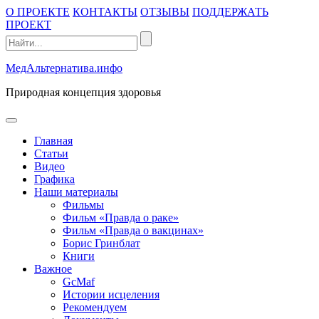
Промотать
О ПРОЕКТЕ
КОНТАКТЫ
ОТЗЫВЫ
ПОДДЕРЖАТЬ
к
ПРОЕКТ
содержимому
МедАльтернатива.инфо
Природная концепция здоровья
открыть
меню
Главная
Статьи
Видео
Графика
Наши материалы
Фильмы
Фильм «Правда о раке»
Фильм «Правда о вакцинах»
Борис Гринблат
Книги
Важное
GcMaf
Истории исцеления
Рекомендуем