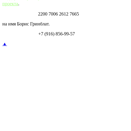
проекта
.
Карта Тинькофф:
2200 7006 2612 7665
на имя Борис Гринблат.
Перевод по СБП:
+7 (916) 856-99-57
▲