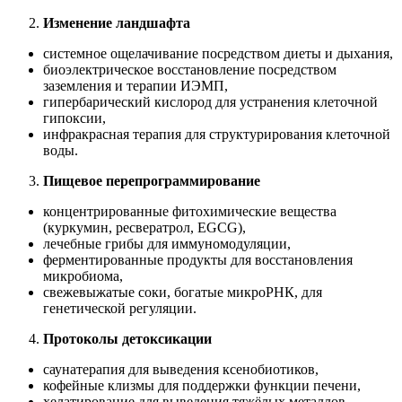
Изменение ландшафта
системное ощелачивание посредством диеты и дыхания,
биоэлектрическое восстановление посредством
заземления и терапии ИЭМП,
гипербарический кислород для устранения клеточной
гипоксии,
инфракрасная терапия для структурирования клеточной
воды.
Пищевое перепрограммирование
концентрированные фитохимические вещества
(куркумин, ресвератрол, EGCG),
лечебные грибы для иммуномодуляции,
ферментированные продукты для восстановления
микробиома,
свежевыжатые соки, богатые микроРНК, для
генетической регуляции.
Протоколы детоксикации
саунатерапия для выведения ксенобиотиков,
кофейные клизмы для поддержки функции печени,
хелатирование для выведения тяжёлых металлов,