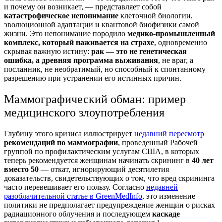
и почему он возникает, — представляет собой
катастрофическое непонимание
клеточной биологии,
эволюционной адаптации и квантовой биофизики самой
жизни. Это непонимание породило
медико-промышленный
комплекс, который наживается на страхе
, одновременно
скрывая важную истину:
рак — это не генетическая
ошибка, а древняя программа выживания
, не враг, а
посланник, не необратимый, но способный к спонтанному
разрешению при устранении его истинных причин.
Маммографический обман: пример
медицинского злоупотребления
Глубину этого кризиса иллюстрирует
недавний пересмотр
рекомендаций по маммографии
, проведенный Рабочей
группой по профилактическим услугам США, в которых
теперь рекомендуется женщинам начинать скрининг в
40 лет
вместо 50
— откат, игнорирующий десятилетия
доказательств, свидетельствующих о том, что вред скрининга
часто перевешивает его пользу. Согласно
недавней
разоблачительной статье в GreenMedInfo
, это изменение
политики не предполагает предупреждение женщин о рисках
радиационного облучения и последующем
каскаде