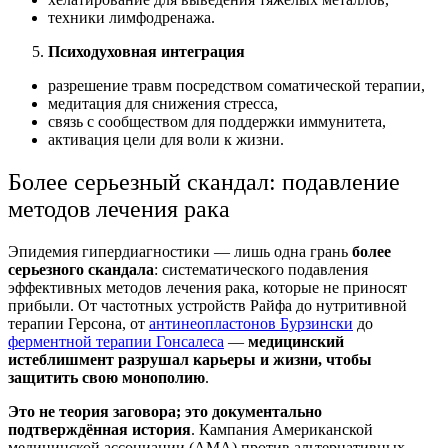
техники лимфодренажа.
Психодуховная интеграция
разрешение травм посредством соматической терапии,
медитация для снижения стресса,
связь с сообществом для поддержки иммунитета,
активация цели для воли к жизни.
Более серьезный скандал: подавление
методов лечения рака
Эпидемия гипердиагностики — лишь одна грань
более
серьезного скандала
: систематического подавления
эффективных методов лечения рака, которые не приносят
прибыли. От частотных устройств Райфа до нутритивной
терапии Герсона, от
антинеопластонов Бурзински
до
ферментной терапии Гонсалеса
—
медицинский
истеблишмент разрушал карьеры и жизни, чтобы
защитить свою монополию
.
Это не теория заговора; это документально
подтверждённая история
. Кампания Американской
медицинской ассоциации (AMA) против альтернативных