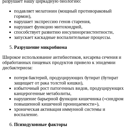
разрушает нашу циркадную биологию:
подавляет мелатонин (мощный противораковый
гормон),
нарушает экспрессию генов старения,
нарушает функцию митохондрий,
способствует развитию инсулинорезистентности,
запускает каскадные воспалительные процессы.
Разрушение микробиома
Широкое использование антибиотиков, кесарева сечения и
обработанных пищевых продуктов привело к эпидемии
дисбактериоза:
потеря бактерий, продуцирующих бутират (бутират
защищает от рака толстой кишки),
избыточный рост патогенных видов, продуцирующих
канцерогенные метаболиты,
нарушение барьерной функции кишечника («синдром
повышенной кишечной проницаемости»),
хроническая активация иммунной системы и
воспаление.
Психодуховные факторы