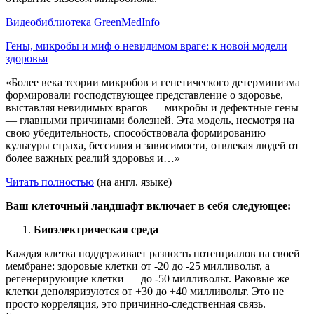
Видеобиблиотека GreenMedInfo
Гены, микробы и миф о невидимом враге: к новой модели
здоровья
«Более века теории микробов и генетического детерминизма
формировали господствующее представление о здоровье,
выставляя невидимых врагов — микробы и дефектные гены
— главными причинами болезней. Эта модель, несмотря на
свою убедительность, способствовала формированию
культуры страха, бессилия и зависимости, отвлекая людей от
более важных реалий здоровья и…»
Читать полностью
(на англ. языке)
Ваш клеточный ландшафт включает в себя следующее:
Биоэлектрическая среда
Каждая клетка поддерживает разность потенциалов на своей
мембране: здоровые клетки от -20 до -25 милливольт, а
регенерирующие клетки — до -50 милливольт. Раковые же
клетки деполяризуются от +30 до +40 милливольт. Это не
просто корреляция, это причинно-следственная связь.