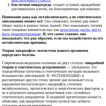
окислительного стресса
.
Кислотная микросреда
: создает условия, враждебные
для иммунных клеток, но благоприятные для инвазии.
Понимание рака как метаболического, а не генетического
заболевания меняет всё
. Оно объясняет, почему рак имеет
общие черты в разных типах тканей. Оно показывает, почему
такие пищевые вмешательства, как
кетогенные диеты, могут
быть терапевтическими
.
И, что самое главное, оно
показывает, что рак обратим, если мы воздействуем на его
метаболические причины.
Теория ландшафта: экосистема вашего организма
определяет болезнь
Современная медицина основана на двух столпах:
микробной
теории и генетическом детерминизме
— убеждении, что
определённые патогены и генетические мутации вызывают
большинство заболеваний. В «РЕГЕНЕРАЦИИ» я
рассматриваю другую точку зрения: рак возникает из-за
нарушения биологического ландшафта, стечения
метаболических, экологических и энергетических факторов, а
не в результате нападения захватчиков или случайных
генетических инцидентов. В недавней презентации (ниже) я
объясняю, как микробную теорию полностью затмило
открытие экзосом микробиома.