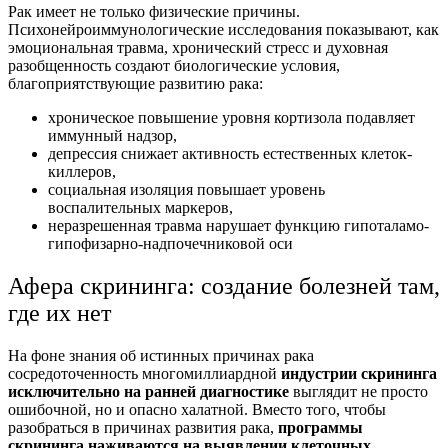
Рак имеет не только физические причины.
Психонейроиммунологические исследования показывают, как
эмоциональная травма, хронический стресс и духовная
разобщенность создают биологические условия,
благоприятствующие развитию рака:
хроническое повышение уровня кортизола подавляет
иммунный надзор,
депрессия снижает активность естественных клеток-
киллеров,
социальная изоляция повышает уровень
воспалительных маркеров,
неразрешенная травма нарушает функцию гипоталамо-
гипофизарно-надпочечниковой оси
Афера скрининга: создание болезней там,
где их нет
На фоне знания об истинных причинах рака
сосредоточенность многомиллиардной
индустрии скрининга
исключительно на ранней диагностике
выглядит не просто
ошибочной, но и опасно халатной. Вместо того, чтобы
разобраться в причинах развития рака,
программы
скрининга наживаются на выявлении клеточных