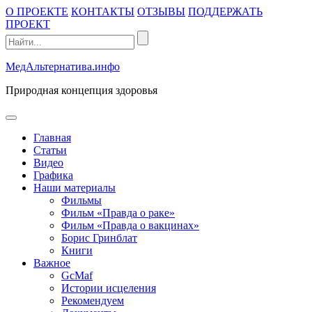
Промотать
О ПРОЕКТЕ
КОНТАКТЫ
ОТЗЫВЫ
ПОДДЕРЖАТЬ
к
ПРОЕКТ
содержимому
МедАльтернатива.инфо
Природная концепция здоровья
открыть
меню
Главная
Статьи
Видео
Графика
Наши материалы
Фильмы
Фильм «Правда о раке»
Фильм «Правда о вакцинах»
Борис Гринблат
Книги
Важное
GcMaf
Истории исцеления
Рекомендуем