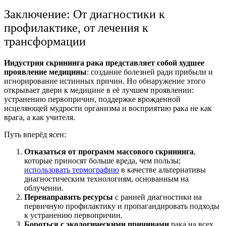
Заключение: От диагностики к
профилактике, от лечения к
трансформации
Индустрия скрининга рака представляет собой худшее
проявление медицины
: создание болезней ради прибыли и
игнорирование истинных причин. Но обнаружение этого
открывает двери к медицине в её лучшем проявлении:
устранению первопричин, поддержке врожденной
исцеляющей мудрости организма и восприятию рака не как
врага, а как учителя.
Путь вперёд ясен:
Отказаться от программ массового скрининга
,
которые приносят больше вреда, чем пользы;
использовать термографию
в качестве альтернативы
диагностическим технологиям, основанным на
облучении.
Перенаправить ресурсы
с ранней диагностики на
первичную профилактику и пропагандировать подходы
к устранению первопричин.
Бороться с экологическими причинами
рака на всех