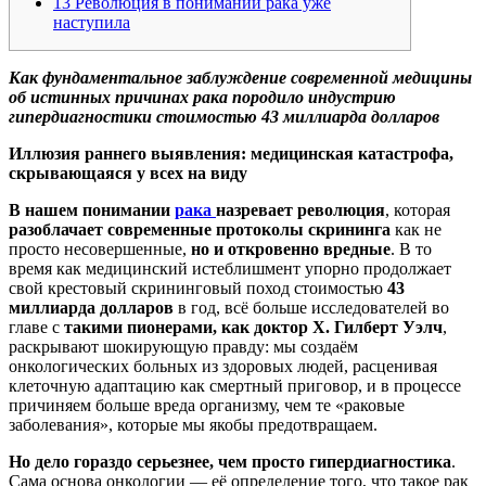
13
Революция в понимании рака уже
наступила
Как фундаментальное заблуждение современной медицины
об истинных причинах рака породило индустрию
гипердиагностики стоимостью 43 миллиарда долларов
Иллюзия раннего выявления: медицинская катастрофа,
скрывающаяся у всех на виду
В нашем понимании
рака
назревает революция
, которая
разоблачает современные протоколы скрининга
как не
просто несовершенные,
но и откровенно вредные
. В то
время как медицинский истеблишмент упорно продолжает
свой крестовый скрининговый поход стоимостью
43
миллиарда долларов
в год, всё больше исследователей во
главе с
такими пионерами, как доктор Х. Гилберт Уэлч
,
раскрывают шокирующую правду: мы создаём
онкологических больных из здоровых людей, расценивая
клеточную адаптацию как смертный приговор, и в процессе
причиняем больше вреда организму, чем те «раковые
заболевания», которые мы якобы предотвращаем.
Но дело гораздо серьезнее, чем просто гипердиагностика
.
Сама основа онкологии — её определение того, что такое рак