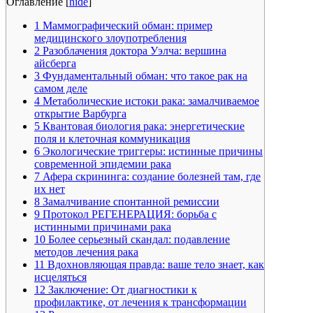
Оглавление
[
hide
]
1
Маммографический обман: пример
медицинского злоупотребления
2
Разоблачения доктора Уэлча: вершина
айсберга
3
Фундаментальный обман: что такое рак на
самом деле
4
Метаболические истоки рака: замалчиваемое
открытие Варбурга
5
Квантовая биология рака: энергетические
поля и клеточная коммуникация
6
Экологические триггеры: истинные причины
современной эпидемии рака
7
Афера скрининга: создание болезней там, где
их нет
8
Замалчивание спонтанной ремиссии
9
Протокол РЕГЕНЕРАЦИЯ: борьба с
истинными причинами рака
10
Более серьезный скандал: подавление
методов лечения рака
11
Вдохновляющая правда: ваше тело знает, как
исцеляться
12
Заключение: От диагностики к
профилактике, от лечения к трансформации