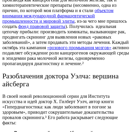
химиотерапевтические препараты (несомненно, одна из
причин, по которой моя платформа и я стали
объектом
внимания международной фармацевтической
промышленности и мировой элиты
, из-за чего мне пришлось
создать
фонд правовой защиты
). Получилась идеальная
цепочау прибыли: производить химикаты, вызывающие рак,
продвигать скрининг для выявления новых «раковых
заболеваний», а затем продавать эти методы лечения. Каждый
октябрь эта кампания
«розового промывания мозгов»
активно
подавляет обсуждение роли канцерогенов окружающей среды
в эпидемии рака молочной железы, одновременно
пропагандируя диагностику и лечение.²
Разоблачения доктора Уэлча: вершина
айсберга
В своей новой революционной серии для Института
искусства и идей доктор Х. Гилберт Уэлч, автор книги
«Гипердиагностика: как люди заболевают в погоне за
здоровьем», приводит сокрушительные доказательства
провалов скрининга.³ Его работа раскрывает следующие
факты: