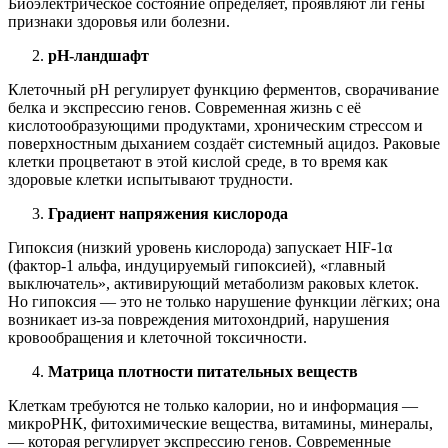
Биоэлектрическое состояние определяет, проявляют ли гены
признаки здоровья или болезни.
pH-ландшафт
Клеточный pH регулирует функцию ферментов, сворачивание
белка и экспрессию генов. Современная жизнь с её
кислотообразующими продуктами, хроническим стрессом и
поверхностным дыханием создаёт системный ацидоз. Раковые
клетки процветают в этой кислой среде, в то время как
здоровые клетки испытывают трудности.
Градиент напряжения кислорода
Гипоксия (низкий уровень кислорода) запускает HIF-1α
(фактор-1 альфа, индуцируемый гипоксией), «главный
выключатель», активирующий метаболизм раковых клеток.
Но гипоксия — это не только нарушение функции лёгких; она
возникает из-за повреждения митохондрий, нарушения
кровообращения и клеточной токсичности.
Матрица плотности питательных веществ
Клеткам требуются не только калории, но и информация —
микроРНК, фитохимические вещества, витамины, минералы,
— которая регулирует экспрессию генов. Современные