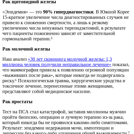
Рак щитовидной железы
«Эпидемия» — это
90% гипердиагностики
. В Южной Корее
15-кратное увеличение числа диагностированных случаев не
привело к снижению смертности, а лишь к резкому
увеличению числа ненужных тиреоидэктомий, в результате
чего пациенты пожизненно зависят от заместительной
гормональной терапии.⁵
Рак молочной железы
Наш анализ
«30 лет скрининга молочной железы: 1,3
миллиона человек получили неправильное лечение»
показал,
что маммография привела к появлению огромной популяции
«выживших после рака», которые никогда не подвергались
риску.⁶ Психологическая травма, хирургические уродства и
токсичное лечение, перенесенные этими женщинами,
представляют собой медицинское насилие.
Рак простаты
Тест на ПСА стал катастрофой, заставив миллионы мужчин
пройти биопсию, операцию и лучевую терапию из-за рака,
который никогда бы не проявился какими-либо симптомами.
Результат: эпидемии недержания мочи, импотенции и
депрессии без какого-либо улучшения общей выживаемости.⁷