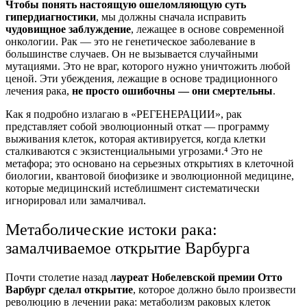
Чтобы понять настоящую ошеломляющую суть
гипердиагностики
, мы должны сначала исправить
чудовищное заблуждение
, лежащее в основе современной
онкологии. Рак — это не генетическое заболевание в
большинстве случаев. Он не вызывается случайными
мутациями. Это не враг, которого нужно уничтожить любой
ценой. Эти убеждения, лежащие в основе традиционного
лечения рака,
не просто ошибочны — они смертельны
.
Как я подробно излагаю в «РЕГЕНЕРАЦИИ», рак
представляет собой эволюционный откат — программу
выживания клеток, которая активируется, когда клетки
сталкиваются с экзистенциальными угрозами.⁴ Это не
метафора; это основано на серьезных открытиях в клеточной
биологии, квантовой биофизике и эволюционной медицине,
которые медицинский истеблишмент систематически
игнорировал или замалчивал.
Метаболические истоки рака:
замалчиваемое открытие Варбурга
Почти столетие назад
лауреат Нобелевской премии Отто
Варбург сделал открытие
, которое должно было произвести
революцию в лечении рака: метаболизм раковых клеток