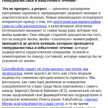
гипердиагностики и избыточного лечения
.¹
Это не прогресс, а регресс
— циничное расширение
программы скрининга, превращающее здоровых женщин в
онкологических больных. Новые рекомендации игнорируют
неприятную правду о том, что
рентгеновская маммография
сама по себе канцерогенна
, а кумулятивное облучение
потенциально вызывает те самые виды рака, которые она
якобы выявляет. Они обходят стороной доказательства того,
что на каждую жизнь, якобы «спасённую» маммографией,
приходится до десяти женщин, которым проводится
гипердиагностика и избыточное лечение
, которые
подвергаются хирургическим операциям, лучевой и
химиотерапии по поводу состояний, которые никогда бы не
угрожали их жизни.
GreenMedInfo пишет об этом кризисе уже почти два
десятилетия
, начав задолго до того, как стало модным
подвергать сомнению ортодоксальность скрининга. Мы
рассказали, как сама идея движения за повышение
осведомлённости о раке груди была перехвачена с самого
начала: Imperial Chemical Industries (ICI), химический гигант,
позже выделивший своё фармацевтическое подразделение в
отдельную компанию Zeneca (ныне AstraZeneca),
учредил
Месяц осведомлённости о раке груди
, в то же время
производя как канцерогены для молочной железы, так и